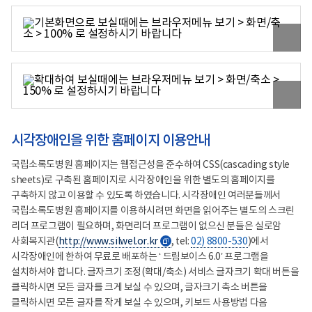
원
본
이
미
지
보
원
기
본
이
미
지
시각장애인을 위한 홈페이지 이용안내
보
기
국립소록도병원 홈페이지는 웹접근성을 준수하여 CSS(cascading style
sheets)로 구축된 홈페이지로 시각장애인을 위한 별도의 홈페이지를
구축하지 않고 이용할 수 있도록 하였습니다. 시각장애인 여러분들께서
국립소록도병원 홈페이지를 이용하시려면 화면을 읽어주는 별도의 스크린
리더 프로그램이 필요하며, 화면리더 프로그램이 없으신 분들은 실로암
사회복지관(
http://www.silwel.or.kr
, tel:
02) 8800-530
)에서
새
시각장애인에 한하여 무료로 배포하는 ‘ 드림보이스 6.0’ 프로그램을
창
설치하셔야 합니다. 글자크기 조정(확대/축소) 서비스 글자크기 확대 버튼을
클릭하시면 모든 글자를 크게 보실 수 있으며, 글자크기 축소 버튼을
클릭하시면 모든 글자를 작게 보실 수 있으며, 키보드 사용방법 다음