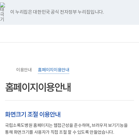
너
>
>
본
본
홈
비
문
문
767px
시
종
이 누리집은 대한민국 공식 전자정부 누리집입니다.
이
작
료
하
보
전
통
건
체
합
복
메
검
지
뉴
색
부
국
립
소
이용안내
록
홈페이지이용안내
도
병
홈페이지이용안내
원
로
고
화면크기 조절 이용안내
국립소록도병원 홈페이지는 웹접근성을 준수하며, 브러우저 보기기능을
통해 화면크기를 사용자가 직접 조절 할 수 있도록 만들었습니다.