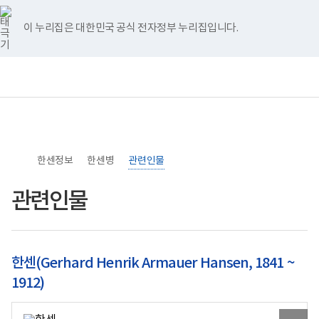
너
>
>
>
본
본
홈
비
문
문
767px
시
종
이 누리집은 대한민국 공식 전자정부 누리집입니다.
이
작
료
하
보
전
통
건
체
합
복
메
검
지
뉴
색
부
국
립
소
한센정보
록
한센병
관련인물
도
병
관련인물
원
로
고
한센(Gerhard Henrik Armauer Hansen, 1841 ~
1912)
원