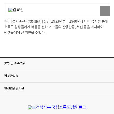
원
본
이
미
월간 [성서조선(聖書朝鮮)] 창간. 1933년부터 1940년까지 이 잡지를 통해
지
소록도 원생들에게 복음을 전하고 그들의 신앙간증, 서신 등을 게재하여
보
기
원생들에게 큰 위안을 주었다.
본부 및 소속기관
질병관리청
한센병관련기관