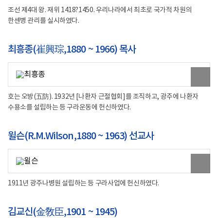
이
미
조선 제4대 왕. 재위 1418?1450. 우리나라에서 최초로 국가적 차원의
지
한센병 관리를 실시하였다.
보
기
최흥종(崔興琮,1880 ~ 1966) 목사
원
본
이
미
호는 오방(五防). 1932년 [나환자 근절협회]를 조직하고, 광주에 나환자
지
수용소를 설립하는 등 구라운동에 헌신하였다.
보
기
윌슨(R.M.Wilson,1880 ~ 1963) 선교사
원
본
이
미
1911년 광주나병원 설립하는 등 구라사업에 헌신하였다.
지
보
기
김교신(金敎臣,1901 ~ 1945)