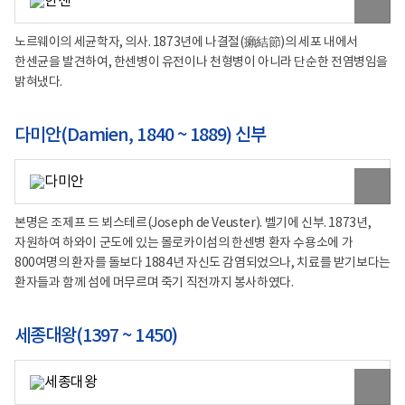
본
이
미
노르웨이의 세균학자, 의사. 1873년에 나결절(癩結節)의 세포 내에서
지
한센균을 발견하여, 한센병이 유전이나 천형병이 아니라 단순한 전염병임을
보
기
밝혀냈다.
다미안(Damien, 1840 ~ 1889) 신부
원
본
이
미
본명은 조제프 드 뵈스테르(Joseph de Veuster). 벨기에 신부. 1873년,
지
자원하여 하와이 군도에 있는 몰로카이섬의 한센병 환자 수용소에 가
보
기
800여명의 환자를 돌보다 1884년 자신도 감염되었으나, 치료를 받기보다는
환자들과 함께 섬에 머무르며 죽기 직전까지 봉사하였다.
세종대왕(1397 ~ 1450)
원
본