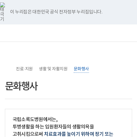
너
>
>
>
본
본
홈
비
문
문
767px
시
종
이 누리집은 대한민국 공식 전자정부 누리집입니다.
이
작
료
하
보
전
통
건
체
합
복
메
검
지
뉴
색
부
국
립
소
진료·지원
록
생활 및 자활지원
문화행사
도
병
문화행사
원
로
고
국립소록도병원에서는,
투병생활을 하는 입원환자들의 생활의욕을
고취시킴으로써
치료효과를 높이기 위하여 정기 또는