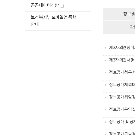
창
하
공공데이터개방
새
위
창
청구 
메
보건복지부 모바일앱 종합
뉴
안내
관
목
록
열
제3자의견청취
기
제3자의견서(
정보공개청구
정보공개처리
정보공개위임
정보공개운영
정보공개(비공
정보공개구술