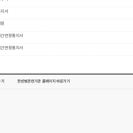
통지서
대장
기간연장통지서
기간연장통지서
가기
한센병관련기관
홈페이지 바로가기