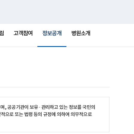
통
검
한센병박물관
새
합
색
창
검
선
색
택
림
고객참여
정보공개
병원소개
됨
, 공공기관이 보유 · 관리하고 있는 정보를 국민의
발적으로 또는 법령 등의 규정에 의하여 의무적으로