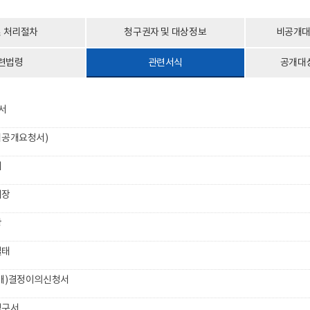
및 처리절차
청구권자 및 대상정보
비공개대
련법령
관련서식
공개대
서
비공개요청서)
서
대장
장
실태
개)결정이의신청서
청구서