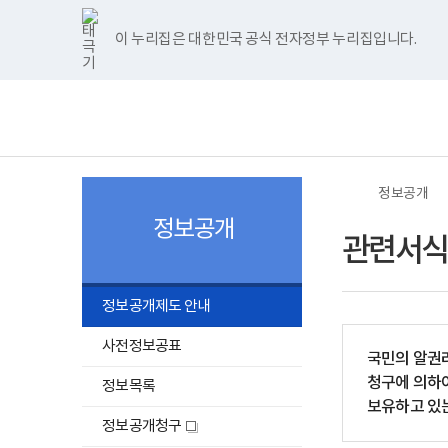
너
>
>
>
본
관
본
한
파
pdf
플
홈
비
문
련
문
글
워
뷰
래
1180px
시
서
종
뷰
포
어
시
이 누리집은 대한민국 공식 전자정부 누리집입니다.
주메뉴 바로가기
보건복지부 홈페이지
이
작
식
료
어
인
프
뷰
상
프
트
로
어
보
전
로
뷰
그
프
건
체
그
어
램
로
복
메
램
프
다
그
지
뉴
다
로
운
램
부
운
그
로
다
국
로
램
드
운
립
드
다
로
소
정보공개
운
드
록
로
도
정보공개
드
병
관련서식
원
로
고
정보공개제도 안내
사전정보공표
국민의 알권리
청구에 의하여
정보목록
보유하고 있는
정보공개청구
새