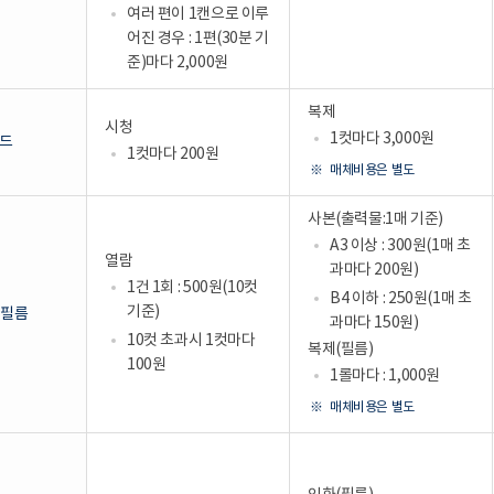
여러 편이 1캔으로 이루
어진 경우 : 1편(30분 기
준)마다 2,000원
복제
시청
1컷마다 3,000원
드
1컷마다 200원
매체비용은 별도
사본(출력물:1매 기준)
A3 이상 : 300원(1매 초
열람
과마다 200원)
1건 1회 : 500원(10컷
B4 이하 : 250원(1매 초
기준)
 필름
과마다 150원)
10컷 초과시 1컷마다
복제(필름)
100원
1롤마다 : 1,000원
매체비용은 별도