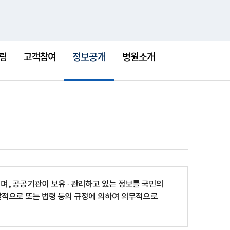
통
검
한센병박물관
새
합
색
창
검
선
색
택
림
고객참여
정보공개
병원소개
됨
, 공공기관이 보유 · 관리하고 있는 정보를 국민의
발적으로 또는 법령 등의 규정에 의하여 의무적으로