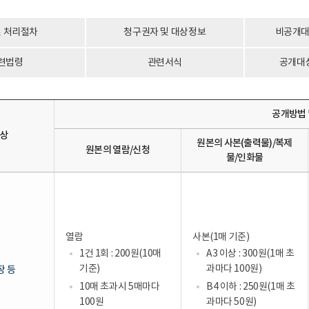
및 처리절차
청구권자 및 대상정보
비공개대
련법령
관련서식
공개대
공개방법 
상
원본의 사본(출력물)/복제
원본의 열람/신청
물/인화물
열람
사본(1매 기준)
1건 1회 : 200원(10매
A3 이상 : 300원(1매 초
기준)
과마다 100원)
장 등
10매 초과시 5매마다
B4 이하 : 250원(1매 초
100원
과마다 50원)