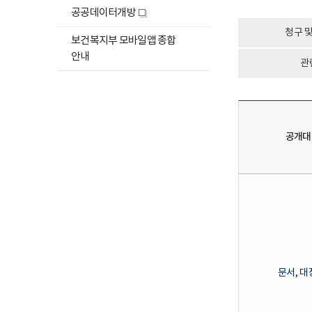
창
하
공공데이터개방
새
위
창
청구 
메
보건복지부 모바일앱 종합
뉴
안내
관
목
록
열
기
공개대
문서, 대