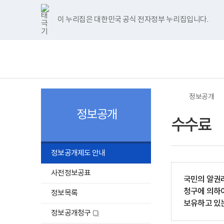
너
>
>
>
본
수
수
본
한
파
pdf
플
홈
비
문
수
수
문
글
워
뷰
래
1180px
시
료
료
종
뷰
포
어
시
이 누리집은 대한민국 공식 전자정부 누리집입니다.
주메뉴 바로가기
보건복지부 홈페이지
이
작
정
료
어
인
프
뷰
상
보
프
트
로
어
보
전
표
로
뷰
그
프
건
체
-
그
어
램
로
복
메
공
램
프
다
그
지
뉴
개
다
로
운
램
부
대
운
그
로
다
국
상
로
램
드
운
립
별
드
다
로
소
정보공개
공
운
드
록
개
로
도
정보공개
방
드
병
수수료
법
원
및
로
수
고
수
정보공개제도 안내
료
를
알
사전정보공표
국민의 알권리
려
줍
청구에 의하여
정보목록
니
보유하고 있는
다.
정보공개청구
새