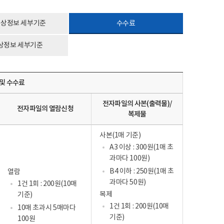
상정보 세부기준
수수료
상정보 세부기준
및 수수료
전자파일의 사본(출력물)/
전자파일의 열람신청
복제물
사본(1매 기준)
A3 이상 : 300원(1매 초
과마다 100원)
B4 이하 : 250원(1매 초
열람
과마다 50원)
1건 1회 : 200원(10매
복제
기준)
1건 1회 : 200원(10매
10매 초과시 5매마다
기준)
100원