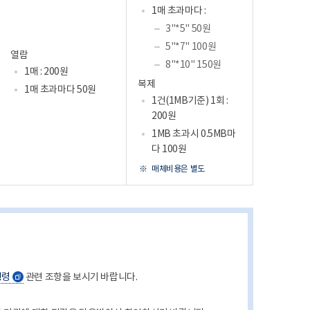
1매 초과마다 :
3"*5" 50원
5"*7" 100원
열람
8"*10" 150원
1매 : 200원
복제
1매 초과마다 50원
1건(1MB기준) 1회 :
200원
1MB 초과시 0.5MB마
다 100원
매체비용은 별도
행령
관련 조항을 보시기 바랍니다.
새
창