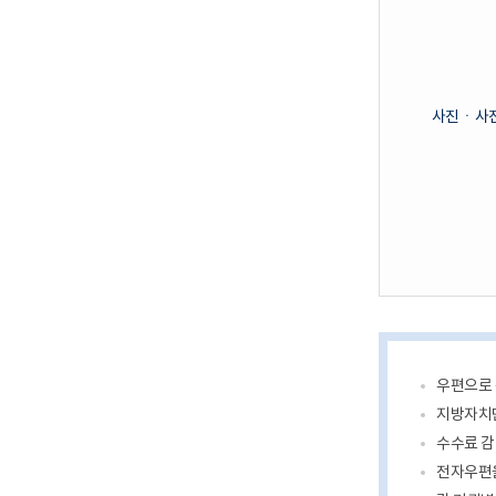
사진ㆍ사
우편으로 
지방자치단
수수료 감
전자우편을