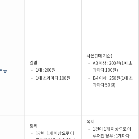
사본(1매 기준)
열람
A3 이상 : 300원(1매 초
1매 : 200원
과마다 100원)
드 등
1매 초과마다 100원
B4 이하 : 250원(1매 초
과마다 50원)
복제
청취
1건이 1개 이상으로 이
1건이 1개 이상으로 이
루어진 경우 : 1개마다