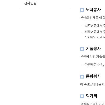
하
기
전자민원
위
노력봉사
메
뉴
본인의 신체를 이
목
치료병동에서 주
록
생활병동에서 주로
열
* 소록도 이외 
기
기술봉사
본인이 가진 기술을
가전제품 수리, 
문화봉사
어르신들에게 문화
먹거리
음식을 조리하거나