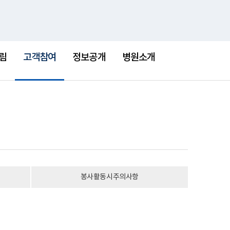
통
검
한센병박물관
새
합
색
창
검
선
색
택
림
고객참여
정보공개
병원소개
됨
봉사활동시주의사항