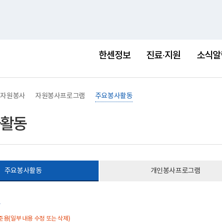
홈
사이트맵
English
새
창
한센정보
진료·지원
소식알
자원봉사
자원봉사프로그램
주요봉사활동
활동
주요봉사활동
개인봉사프로그램
동
준용(일부 내용 수정 또는 삭제)