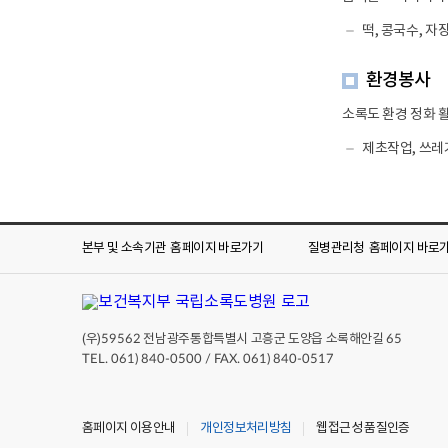
떡, 콩국수, 자
환경봉사
소록도 환경 정화 
제초작업, 쓰레
본부 및 소속기관
홈페이지 바로가기
질병관리청
홈페이지 바로
(우)
전남광주통합특별시 고흥군 도양읍 소록해안길
59562
65
TEL. 061) 840-0500 / FAX. 061) 840-0517
홈페이지 이용안내
개인정보처리방침
웹접근성 품질인증