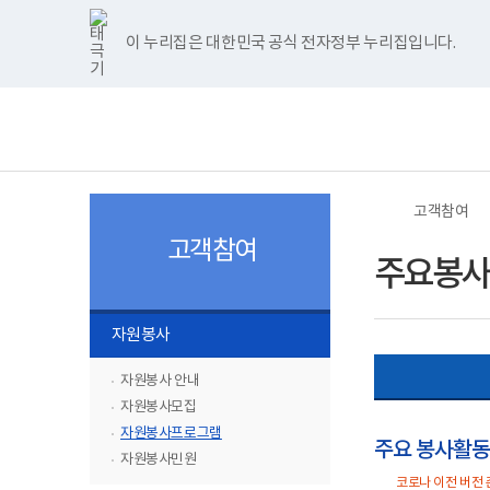
너
>
>
>
>
본
본
한
파
pdf
플
홈
비
문
문
글
워
뷰
래
1180px
시
종
뷰
포
어
시
이 누리집은 대한민국 공식 전자정부 누리집입니다.
주메뉴 바로가기
보건복지부 홈페이지
이
작
료
어
인
프
뷰
상
프
트
로
어
보
전
로
뷰
그
프
건
체
그
어
램
로
복
메
램
프
다
그
지
뉴
다
로
운
램
부
운
그
로
다
국
로
램
드
운
립
드
다
로
소
고객참여
운
드
록
로
도
고객참여
드
병
주요봉사
원
로
고
하
자원봉사
위
메
자원봉사 안내
뉴
자원봉사모집
목
자원봉사프로그램
주요 봉사활
록
자원봉사민원
닫
코로나 이전 버전 