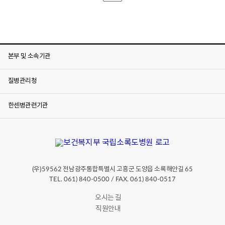
사
전
정
보
공
개
게
본부 및 소속기관
시
물
번
질병관리청
호,
분
류,
한센병관련기관
공
표
목
록,
공
표
항
목,
(우)
전남광주통합특별시 고흥군 도양읍 소록해안길
59562
65
공
TEL. 061) 840-0500 / FAX. 061) 840-0517
개
시
오시는 길
기,
공
직원안내
개
주