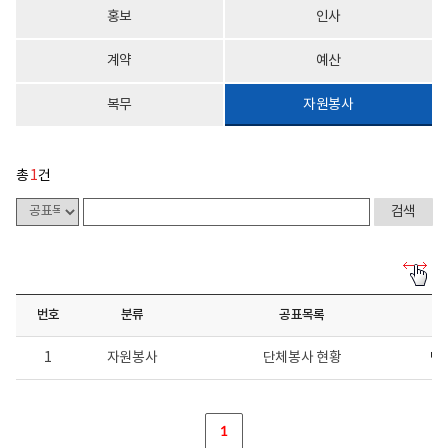
홍보
인사
계약
예산
복무
자원봉사
총
1
건
사
전
정
번호
분류
공표목록
보
공
표
1
자원봉사
단체봉사 현황
단
게
시
물
목
록
1
-