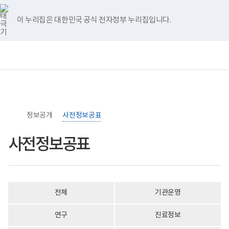
너
>
>
홈
비
767px
이 누리집은 대한민국 공식 전자정부 누리집입니다.
이
하
보
전
통
건
체
합
복
메
검
지
뉴
색
부
국
립
소
정보공개
록
사전정보공표
도
병
사전정보공표
원
로
고
전체
기관운영
연구
진료정보