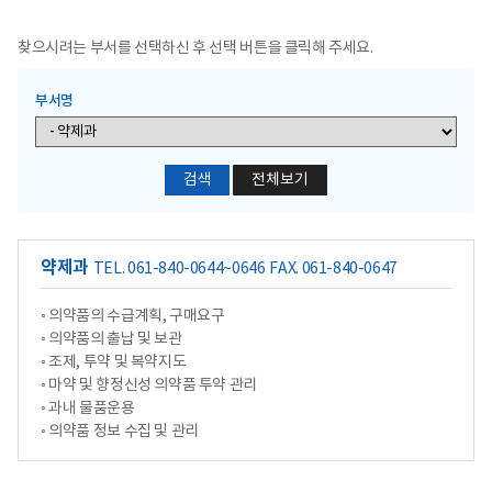
찾으시려는 부서를 선택하신 후 선택 버튼을 클릭해 주세요.
부서명
전체보기
약제과
TEL. 061-840-0644~0646
FAX. 061-840-0647
◦ 의약품의 수급계획, 구매요구
◦ 의약품의 출납 및 보관
◦ 조제, 투약 및 복약지도
◦ 마약 및 향정신성 의약품 투약 관리
◦ 과내 물품운용
◦ 의약품 정보 수집 및 관리