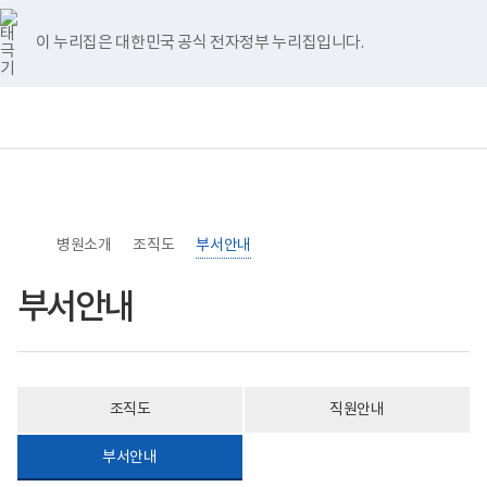
너
>
>
>
부
홈
비
서
767px
선
이 누리집은 대한민국 공식 전자정부 누리집입니다.
이
택
하
보
전
통
건
체
합
복
메
검
지
뉴
색
부
국
립
소
병원소개
록
조직도
부서안내
도
병
부서안내
원
로
고
조직도
직원안내
부서안내