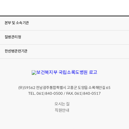
본부 및 소속기관
질병관리청
한센병관련기관
(우)
전남광주통합특별시 고흥군 도양읍 소록해안길
59562
65
TEL. 061) 840-0500 / FAX. 061) 840-0517
오시는 길
직원안내