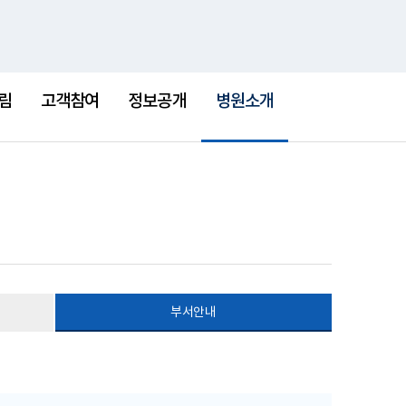
통
검
한센병박물관
새
합
색
창
검
선
색
택
림
고객참여
정보공개
병원소개
됨
부서안내