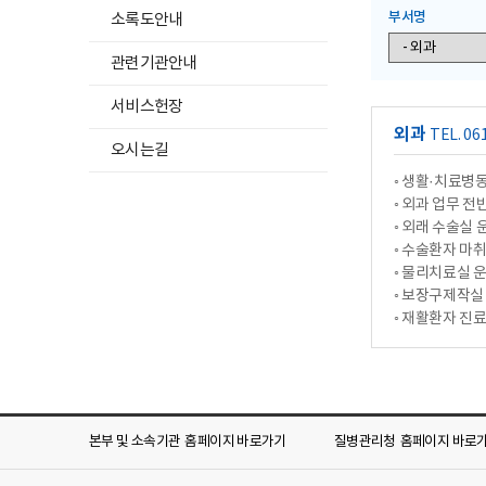
기
부서명
소록도안내
관련기관안내
서비스헌장
외과
TEL. 06
오시는길
◦ 생활·치료병동
◦ 외과 업무 전
◦ 외래 수술실 
◦ 수술환자 마
◦ 물리치료실 운
◦ 보장구제작실
◦ 재활환자 진
본부 및 소속기관
홈페이지 바로가기
질병관리청
홈페이지 바로