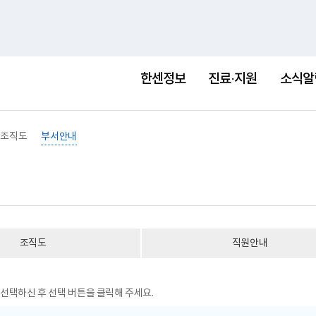
홈
사이트맵
English
새
창
한센정보
진료·지원
소식알
조직도
부서안내
조직도
직원안내
선택하신 후 선택 버튼을 클릭해 주세요.