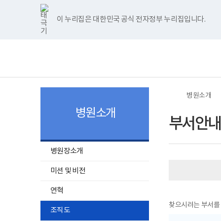
너
>
>
>
부
한
파
pdf
플
홈
비
서
글
워
뷰
래
1180px
선
뷰
포
어
시
이 누리집은 대한민국 공식 전자정부 누리집입니다.
주메뉴 바로가기
보건복지부 홈페이지
이
택
어
인
프
뷰
상
프
트
로
어
보
전
로
뷰
그
프
건
체
그
어
램
로
복
메
램
프
다
그
지
뉴
다
로
운
램
부
운
그
로
다
국
로
램
드
운
립
드
다
로
소
병원소개
운
드
록
로
도
병원소개
드
병
부서안내
원
로
고
하
병원장소개
위
메
미션 및 비전
뉴
연혁
목
록
찾으시려는 부서를 
조직도
열