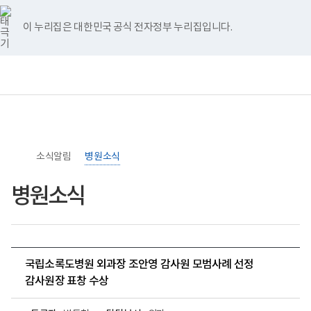
너
>
>
홈
비
767px
이 누리집은 대한민국 공식 전자정부 누리집입니다.
이
하
보
전
통
건
체
합
복
메
검
지
뉴
색
부
국
립
소
소식알림
록
병원소식
도
병
병원소식
원
로
고
국립소록도병원 외과장 조안영 감사원 모범사례 선정
감사원장 표창 수상