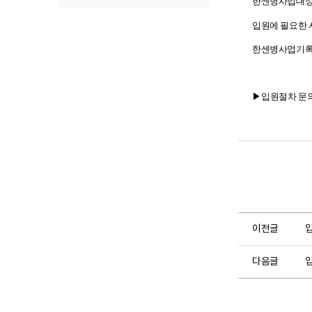
한센병사업대상
록
기
닫
입원에 필요한
기
한센병사업기
▶
입원절차 문
이전글
다음글
입