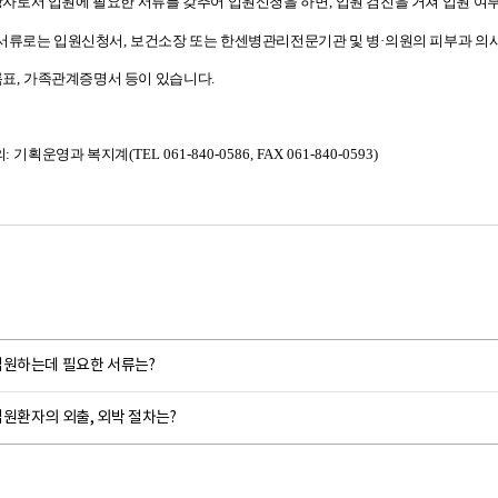
자로서 입원에 필요한 서류를 갖추어 입원신청을 하면
,
입원 검진을 거쳐 입원 여
 서류로는 입원신청서
,
보건소장 또는 한센병관리전문기관 및 병
·
의원의 피부과 의
록표
,
가족관계증명서 등이 있습니다
.
의
:
기획운영과 복지계
(TEL 061-840-0586, FAX 061-840-0593)
입원하는데 필요한 서류는?
원환자의 외출, 외박 절차는?