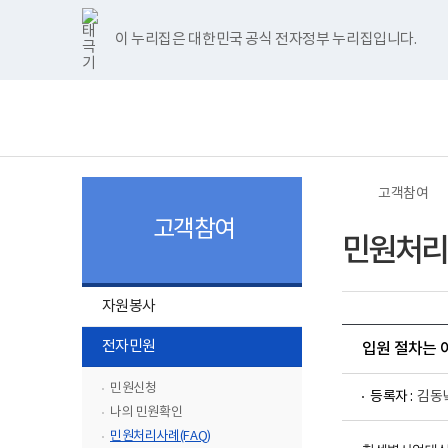
너
>
>
>
한
파
pdf
플
홈
비
글
워
뷰
래
1180px
뷰
포
어
시
이 누리집은 대한민국 공식 전자정부 누리집입니다.
주메뉴 바로가기
보건복지부 홈페이지
이
어
인
프
뷰
상
프
트
로
어
보
전
로
뷰
그
프
건
체
그
어
램
로
복
메
램
프
다
그
지
뉴
다
로
운
램
부
운
그
로
다
국
로
램
드
운
립
드
다
로
소
고객참여
운
드
록
로
도
고객참여
드
병
민원처리사
원
로
고
하
자원봉사
위
하
메
전자민원
입원 절차는 
위
뉴
메
민원신청
목
등록자 :
김동
뉴
록
나의 민원확인
목
열
민원처리사례(FAQ)