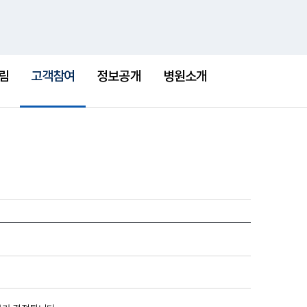
통
검
한센병박물관
새
합
색
창
검
선
색
택
림
고객참여
정보공개
병원소개
됨