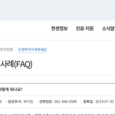
홈
사이트맵
English
새
창
한센정보
진료·지원
소식알
전자민원
민원처리사례(FAQ)
례(FAQ)
어떻게 되나요?
녘
담당부서 :
복지팀
전화번호 :
061-840-0586
등록일 :
2024-07-03