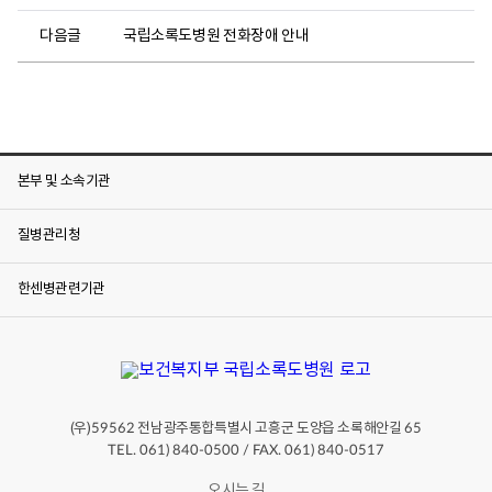
5인 이내 -
임종
간호과
다음글
국립소록도병원 전화장애 안내
치료병동
병문안객:
061-840-
수시/보호자
0633
5인 이내 *
신속항원검사
결과 음성
병문안
확인 후 출입
-당일 (생일,
명절 등
특수한 경우
본부 및 소속기관
2박 3일)/
복지계
생활병동
보호자 5인
061-840-
이내 *
0588
질병관리청
신속항원검사
결과 음성
확인 후 출입
한센병관련기관
(우)
전남광주통합특별시 고흥군 도양읍 소록해안길
59562
65
TEL. 061) 840-0500 / FAX. 061) 840-0517
오시는 길