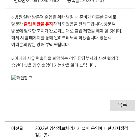
전화번호 :
061-840-0508
등록일 :
2023-07-07
출입허용 안내-구분,출입 허용기준,담당부서
안내
○ 병원 일반 방문객 출입을 위한 병원 내 준비가 미흡한 관계로
구분
출입 허용기준
담당 부서
출입 제한을 유지
당분간
하게 되었음을 알려드립니다. 방문객
역사교육 등의
목적으로 사전협의
방문에 필요한 조치가 완료되는 대로 출입 제한을 해제 할 것이며,
완료된 학교,기관 등이
해제 시 홈페이지를 통해 알려드리도록 하겠습니다. 방문객
주관하는 단체관람 -
박물관
여러분의 많은 양해 부탁드립니다.
운영일:주중(공휴일,
운영계
박물관관람
토요일 휴관) -
061-840-
허용인원:회당 통솔
0692
○ 아래의 사유로 출입을 희망하는 경우 담당부서와 사전 협의 및
(인솔)자 포함 100명
승인이 있을 경우 출입이 가능함을 알려 드립니다.
내외 (일 2회 이내) *
개인 관람 불가
봉사단체 당일/30명
자원봉사계
자원봉사
이내 *개인 봉사자
061-840-
불가
0583
봉사목적의 경우 2박
복지계
3일/50명 이내 *
종교단체
061-840-
종교적 목적(예배,미사,
0584
목록
피정 등)출입 불가
행정지원계
촬영 내용, 일정, 인원·
취재/촬영
061-840-
장비 등 협의 후 출입
0507
-일반
이전글
2023년 영상정보처리기기 설치·운영에 대한 자체점검
병문안객:
결과 공개
당일/보호자