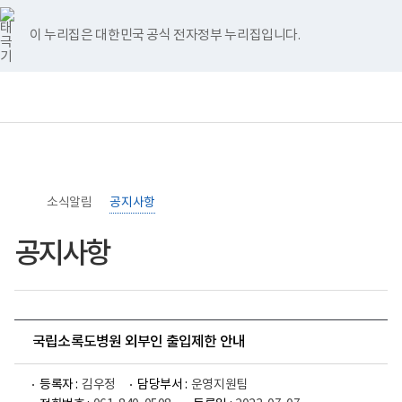
너
>
>
홈
비
767px
이 누리집은 대한민국 공식 전자정부 누리집입니다.
이
하
보
전
통
건
체
합
복
메
검
지
뉴
색
부
국
립
소
소식알림
록
공지사항
도
병
공지사항
원
로
고
국립소록도병원 외부인 출입제한 안내
등록자 :
김우정
담당부서 :
운영지원팀