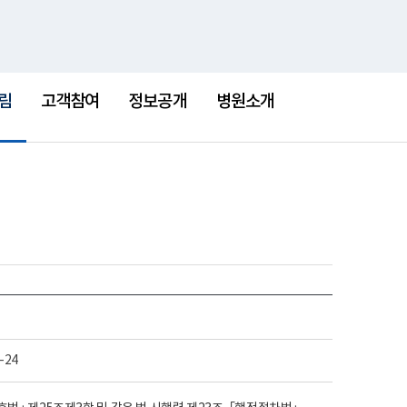
통
검
한센병박물관
새
합
색
창
검
색
림
고객참여
정보공개
병원소개
-24