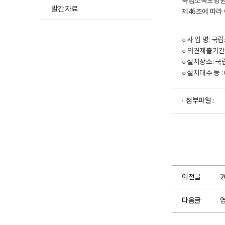
국립소록도병원 본
발간자료
제46조에 따라
○ 사 업 명: 
○ 의견제출기간: 202
○ 설치장소: 국
○ 설치대수 등 :
파
첨부파일 :
일
뷰
어
로
이전글
2
다음글