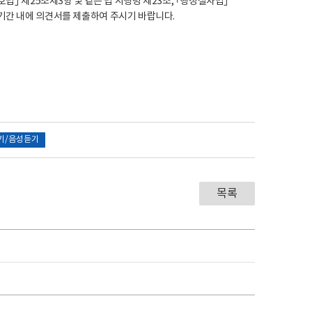
법｣ 제25조제3항 및 같은 법 시행령 제23조, ｢행정절차법｣
기간 내에 의견서를 제출하여 주시기 바랍니다.
기/음성듣기
목록