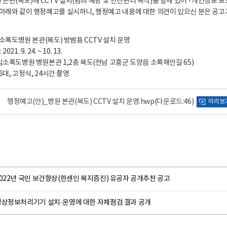
관(복도)에 CCTV 설치(범죄 예방 및 안전관리 목적)를 함에 있어 ｢개인정보 보호
 아래와 같이 행정예고를 실시하니, 행정예고 내용에 대한 의견이 있으신 분은 공고
국립소록도병원 본관(복도) 방범용 CCTV 설치 운영
1. 9. 24. ~ 10. 13.
립소록도병원 병원본관 1,2층 복도(전남 고흥군 도양읍 소록해안길 65)
 6대, 고정식, 24시간 촬영
행정예고(안)_병원 본관(복도) CCTV 설치 운영.hwp
(다운로드:46)
미리보
022년 국민 보건향상(한센인 복지증진) 유공자 공개추천 공고
영상정보처리기기 설치·운영에 대한 자체점검 결과 공개