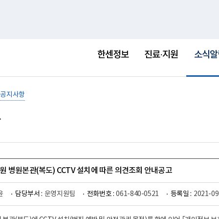
홈
사이트맵
English
새
창
선
택
한센정보
진료·지원
소식알
됨
공지사항
 병원본관(복도) CCTV 설치에 따른 의견조회 안내공고
윤
담당부서 :
운영지원팀
전화번호 :
061-840-0521
등록일 :
2021-09