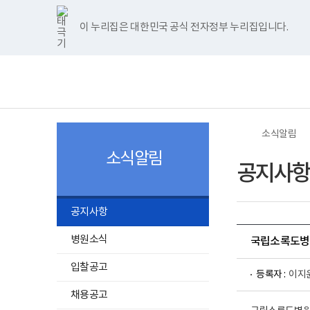
너
>
>
한
파
pdf
플
홈
비
글
워
뷰
래
1180px
뷰
포
어
시
이 누리집은 대한민국 공식 전자정부 누리집입니다.
주메뉴 바로가기
보건복지부 홈페이지
이
어
인
프
뷰
상
프
트
로
어
보
전
로
뷰
그
프
건
체
그
어
램
로
복
메
램
프
다
그
지
뉴
다
로
운
램
부
운
그
로
다
국
로
램
드
운
립
드
다
로
소
소식알림
운
드
록
로
도
소식알림
드
병
공지사항
원
로
고
공지사항
병원소식
국립소록도병원
입찰공고
등록자 :
이지
채용공고