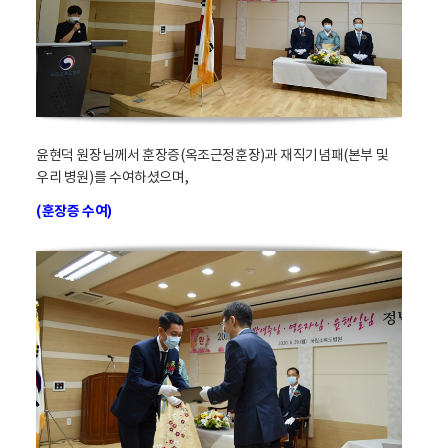
윤현덕 원장님께서 훈장증(옥조근정훈장)과 재직기념패(본부 및
우리 병원)를 수여하셨으며,
(훈장증 수여)