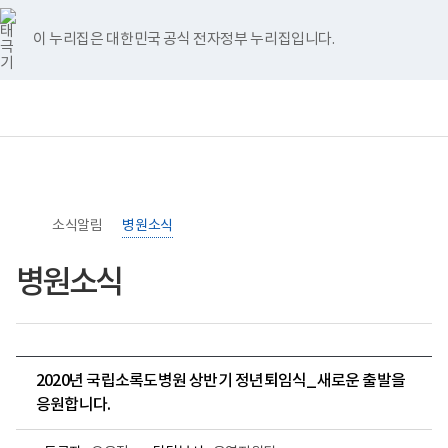
너
>
>
홈
비
767px
이 누리집은 대한민국 공식 전자정부 누리집입니다.
이
하
보
전
통
건
체
합
복
메
검
지
뉴
색
부
국
립
소
소식알림
록
병원소식
도
병
병원소식
원
로
고
2020년 국립소록도병원 상반기 정년퇴임식_새로운 출발을
응원합니다.