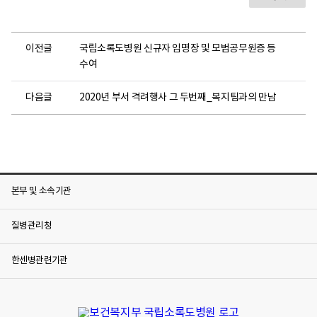
이전글
국립소록도병원 신규자 임명장 및 모범공무원증 등
수여
다음글
2020년 부서 격려행사 그 두번째_복지팀과의 만남
본부 및 소속기관
질병관리청
한센병관련기관