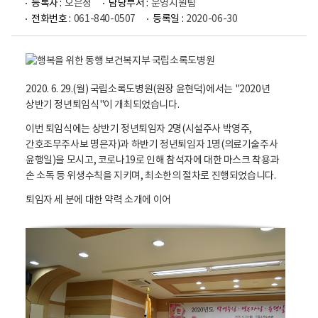
등록자 :
오은정
담당부서 :
운영지원팀
전화번호 :
061-840-0507
등록일 :
2020-06-30
2020. 6. 29.(월) 국립소록도병원(원장 윤현덕)에서는 "2020년
상반기 정년퇴임식"이 개최되었습니다.
이번 퇴임식에는 상반기 정년퇴임자 2명(시설주사 박영주,
간호조무주사보 명은자)과 하반기 정년퇴임자 1명(의료기술주사
윤행일)을 모시고, 코로나19로 인해 참석자에 대한 마스크 착용과
손 소독 등 위생수칙을 지키며, 최소한의 절차로 진행되었습니다.
퇴임자 세 분에 대한 약력 소개에 이어