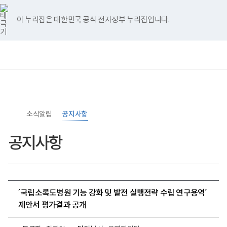
너
>
>
홈
비
767px
이 누리집은 대한민국 공식 전자정부 누리집입니다.
이
하
보
전
통
건
체
합
복
메
검
지
뉴
색
부
국
립
소
소식알림
록
공지사항
도
병
공지사항
원
로
고
´국립소록도병원 기능 강화 및 발전 실행전략 수립 연구용역´
제안서 평가결과 공개