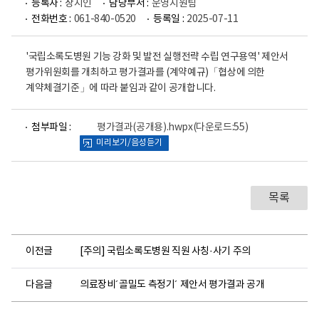
등록자 :
장지인
담당부서 :
운영지원팀
전화번호 :
061-840-0520
등록일 :
2025-07-11
'국립소록도병원 기능 강화 및 발전 실행전략 수립 연구용역' 제안서
평가위원회를 개최하고 평가결과를 (계약예규)「협상에 의한
계약체결기준」에 따라 붙임과 같이 공개합니다.
파
첨부파일 :
평가결과(공개용).hwpx
(다운로드:55)
일
미리보기/음성듣기
뷰
어
로
목록
이전글
[주의] 국립소록도병원 직원 사칭·사기 주의
다음글
의료장비´골밀도 측정기´ 제안서 평가결과 공개