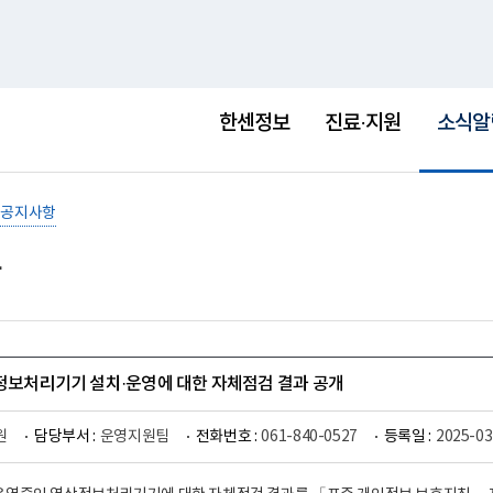
홈
사이트맵
English
새
창
선
택
한센정보
진료·지원
소식알
됨
공지사항
상정보처리기기 설치·운영에 대한 자체점검 결과 공개
원
담당부서 :
운영지원팀
전화번호 :
061-840-0527
등록일 :
2025-03