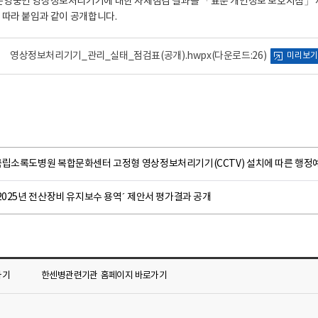
운영중인 영상정보처리기기에 대한 자체점검 결과를 「표준 개인정보 보호지침」 
 따라 붙임과 같이 공개합니다.
영상정보처리기기_관리_실태_점검표(공개).hwpx
(다운로드:26)
미리보기
국립소록도병원 복합문화센터 고정형 영상정보처리기기(CCTV) 설치에 따른 행정
2025년 전산장비 유지보수 용역´ 제안서 평가결과 공개
가기
한센병관련기관
홈페이지 바로가기