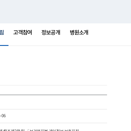
통
검
한센병박물관
새
합
색
창
검
색
림
고객참여
정보공개
병원소개
-06