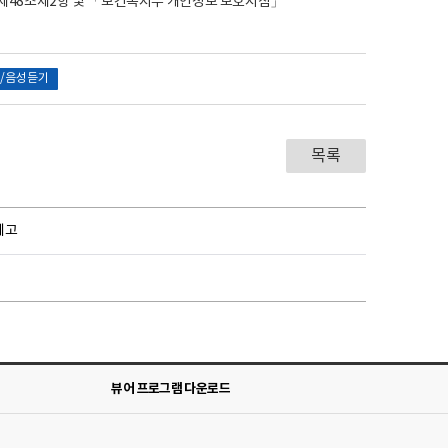
제48조제2항 및 「보건복지부 개인정보 보호지침」
/음성듣기
목록
예고
뷰어 프로그램 다운로드