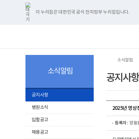
너
>
>
한
파
pdf
플
홈
비
글
워
뷰
래
1180px
뷰
포
어
시
이 누리집은 대한민국 공식 전자정부 누리집입니다.
주메뉴 바로가기
보건복지부 홈페이지
이
어
인
프
뷰
상
프
트
로
어
보
전
로
뷰
그
프
건
체
그
어
램
로
복
메
램
프
다
그
지
뉴
다
로
운
램
부
운
그
로
다
국
로
램
드
운
립
드
다
로
소
소식알림
운
드
록
로
도
소식알림
드
병
공지사항
원
로
고
공지사항
병원소식
2025년 영
입찰공고
등록자 :
양용
채용공고