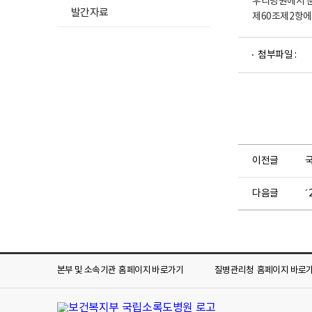
우리병원에서 
발간자료
제60조제2항에
파
첨부파일 :
일
뷰
어
로
이전글
다음글
´
본부 및 소속기관
홈페이지 바로가기
질병관리청
홈페이지 바로