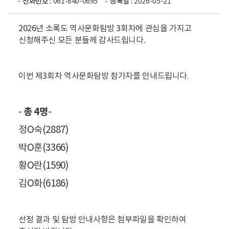
전화번호 :
061-840-0695
등록일 :
2026-05-21
2026년 소록도 역사문화탐방 3회차에 관심을 가지고
신청
해주신 모든 분들께 감사드립니다.
이번 제3회차 역사문화탐방
참가자를 안내드립니다.
총 4명
-
-
정O숙(2887)
박O훈(3366)
황O란(1590)
김O화(6186)
선정 결과 및 탐방 안내사항은 첨부파일을 확인하여