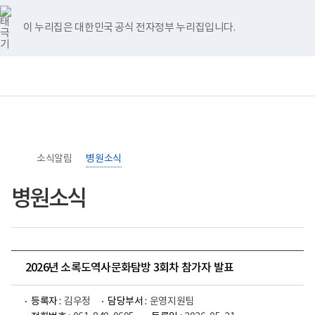
너
>
>
홈
비
767px
이 누리집은 대한민국 공식 전자정부 누리집입니다.
이
하
보
전
통
건
체
합
복
메
검
지
뉴
색
부
국
립
소
소식알림
록
병원소식
도
병
병원소식
원
로
고
2026년 소록도역사문화탐방 3회차 참가자 발표
등록자 :
김우정
담당부서 :
운영지원팀