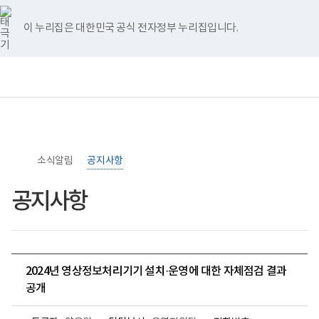
너
>
>
홈
비
767px
이 누리집은 대한민국 공식 전자정부 누리집입니다.
이
하
보
전
통
건
체
합
복
메
검
지
뉴
색
부
국
립
소
소식알림
록
공지사항
도
병
공지사항
원
로
고
2024년 영상정보처리기기 설치·운영에 대한 자체점검 결과
공개