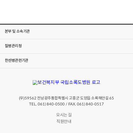
본부 및 소속기관
질병관리청
한센병관련기관
(우)
전남광주통합특별시 고흥군 도양읍 소록해안길
59562
65
TEL. 061) 840-0500 / FAX. 061) 840-0517
오시는 길
직원안내