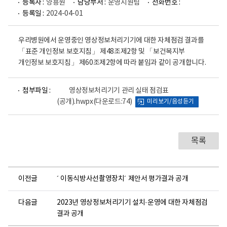
등록자 :
양용원
담당부서 :
운영지원팀
전화번호 :
등록일 :
2024-04-01
우리병원에서 운영중인 영상정보처리기기에 대한 자체점검 결과를
「표준 개인정보 보호지침」 제48조제2항 및 「보건복지부
개인정보 보호지침」 제60조제2항에 따라 붙임과 같이 공개합니다.
파
첨부파일 :
영상정보처리기기 관리 실태 점검표
일
(공개).hwpx
(다운로드:74)
미리보기/음성듣기
뷰
어
로
목록
이전글
´ 이동식방사선촬영장치´ 제안서 평가결과 공개
다음글
2023년 영상정보처리기기 설치·운영에 대한 자체점검
결과 공개