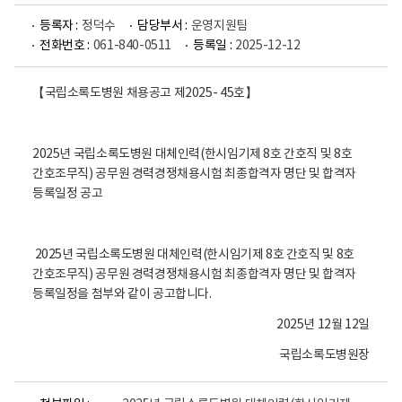
등록자 :
정덕수
담당부서 :
운영지원팀
전화번호 :
061-840-0511
등록일 :
2025-12-12
【국립소록도병원 채용공고 제2025- 45호】
2025년 국립소록도병원 대체인력(한시임기제 8호 간호직 및 8호
간호조무직) 공무원 경력경쟁채용시험 최종합격자 명단 및 합격자
등록일정 공고
2025년 국립소록도병원 대체인력(한시임기제 8호 간호직 및 8호
간호조무직) 공무원 경력경쟁채용시험 최종합격자 명단 및 합격자
등록일정을 첨부와 같이 공고합니다.
2025년 12월 12일
국립소록도병원장
파
파