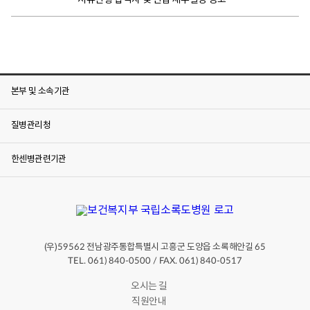
서류전형 합격자 및 면접 세부일정 공고
본부 및 소속기관
질병관리청
한센병관련기관
(우)
전남광주통합특별시 고흥군 도양읍 소록해안길
59562
65
TEL. 061) 840-0500 / FAX. 061) 840-0517
오시는 길
직원안내