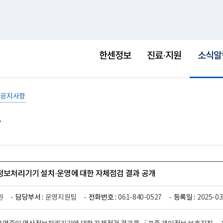
홈
사이트맵
English
새
창
선
택
한센정보
진료·지원
소식알
됨
공지사항
상정보처리기기 설치·운영에 대한 자체점검 결과 공개
원
담당부서 :
운영지원팀
전화번호 :
061-840-0527
등록일 :
2025-03