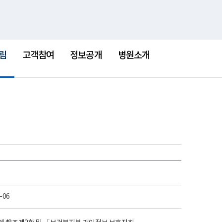
통
검
한센병박물관
새
합
색
창
검
색
림
고객참여
정보공개
병원소개
-06