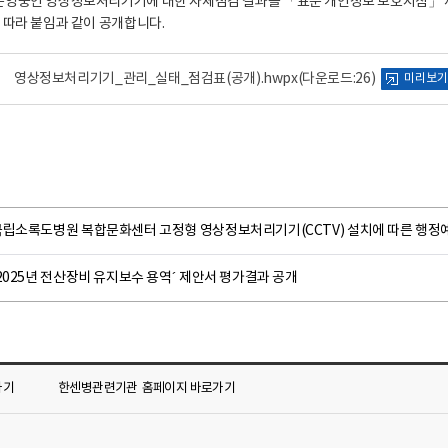
운영중인 영상정보처리기기에 대한 자체점검 결과를 「표준 개인정보 보호지침」 
 따라 붙임과 같이 공개합니다.
영상정보처리기기_관리_실태_점검표(공개).hwpx
(다운로드:26)
미리보기
국립소록도병원 복합문화센터 고정형 영상정보처리기기(CCTV) 설치에 따른 행정
2025년 전산장비 유지보수 용역´ 제안서 평가결과 공개
가기
한센병관련기관
홈페이지 바로가기