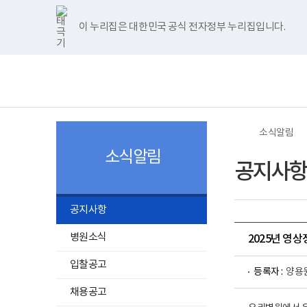
너
>
>
한
파
pdf
플
홈
비
글
워
뷰
래
1180px
뷰
포
어
시
이 누리집은 대한민국 공식 전자정부 누리집입니다.
주메뉴 바로가기
보건복지부 홈페이지
이
어
인
프
뷰
상
프
트
로
어
보
전
로
뷰
그
프
건
체
그
어
램
로
복
메
램
프
다
그
지
뉴
다
로
운
램
부
운
그
로
다
국
로
램
드
운
립
드
다
로
소
소식알림
운
드
록
로
도
소식알림
드
병
공지사항
원
로
고
공지사항
병원소식
2025년 영
입찰공고
등록자 :
양용
채용공고