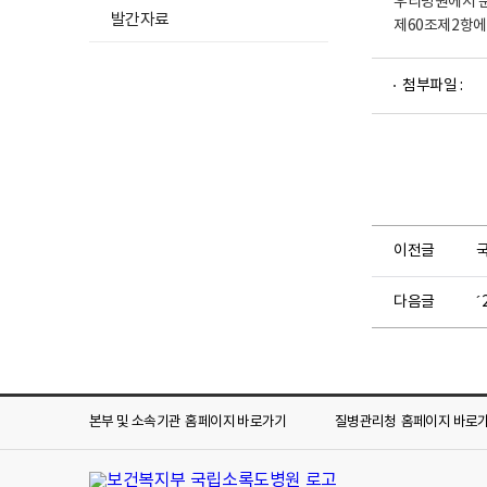
우리병원에서 
발간자료
제60조제2항에
파
첨부파일 :
일
뷰
어
로
이전글
다음글
´
본부 및 소속기관
홈페이지 바로가기
질병관리청
홈페이지 바로