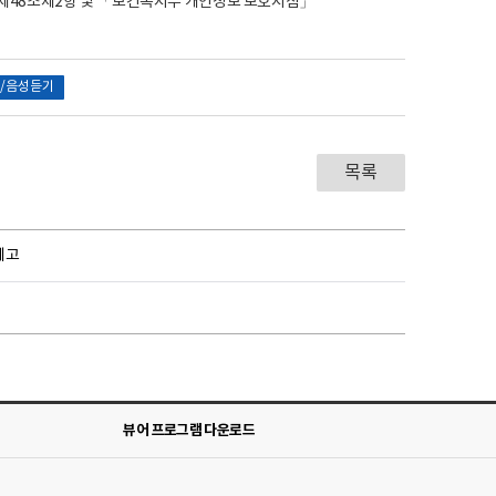
제48조제2항 및 「보건복지부 개인정보 보호지침」
/음성듣기
목록
예고
뷰어 프로그램 다운로드