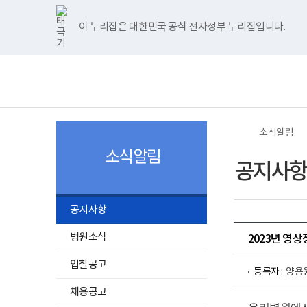
너
>
>
한
파
pdf
플
홈
비
글
워
뷰
래
1180px
뷰
포
어
시
이 누리집은 대한민국 공식 전자정부 누리집입니다.
주메뉴 바로가기
보건복지부 홈페이지
이
어
인
프
뷰
상
프
트
로
어
보
전
로
뷰
그
프
건
체
그
어
램
로
복
메
램
프
다
그
지
뉴
다
로
운
램
부
운
그
로
다
국
로
램
드
운
립
드
다
로
소
소식알림
운
드
록
로
도
소식알림
드
병
공지사항
원
로
고
공지사항
병원소식
2023년 영
입찰공고
등록자 :
양용
채용공고