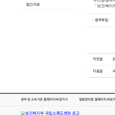
우리병원에서
발간자료
「보건복지부
파
첨부파일 :
일
뷰
어
로
이전글
다음글
본부 및 소속기관
홈페이지 바로가기
질병관리청
홈페이지 바로