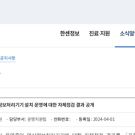
홈
사이트맵
English
새
창
선
택
한센정보
진료·지원
소식알
됨
공지사항
상정보처리기기 설치·운영에 대한 자체점검 결과 공개
원
담당부서 :
운영지원팀
전화번호 :
등록일 :
2024-04-01