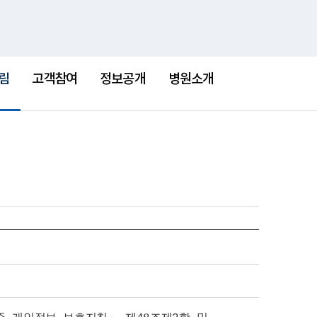
통
검
한센병박물관
새
합
색
창
검
색
림
고객참여
정보공개
병원소개