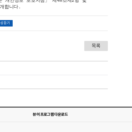
 개인정보 보호지침」 제48조제2항 및
공개합니다.
음성듣기
목록
뷰어 프로그램 다운로드