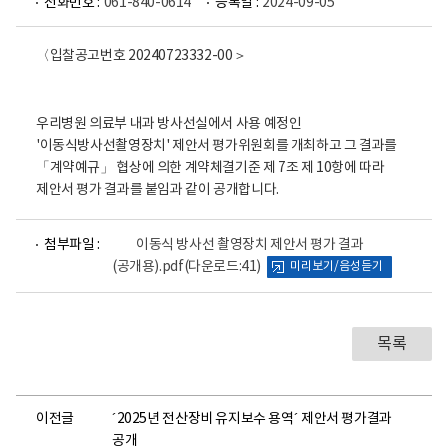
전화번호 :
061-840-0614
등록일 :
2024-09-05
〈입찰공고번호 20240723332-00＞
우리병원 의료부 내과 방사선실에서 사용 예정인
'이동식방사선촬영장치' 제안서 평가위원회를 개최하고 그 결과를
「계약예규」 협상에 의한 계약체결기준 제 7조 제 10항에 따라
제안서 평가 결과를 붙임과 같이 공개합니다.
파
첨부파일 :
이동식 방사선 촬영장치 제안서 평가 결과
일
(공개용).pdf
(다운로드:41)
미리보기/음성듣기
뷰
어
로
목록
이전글
´2025년 전산장비 유지보수 용역´ 제안서 평가결과
공개