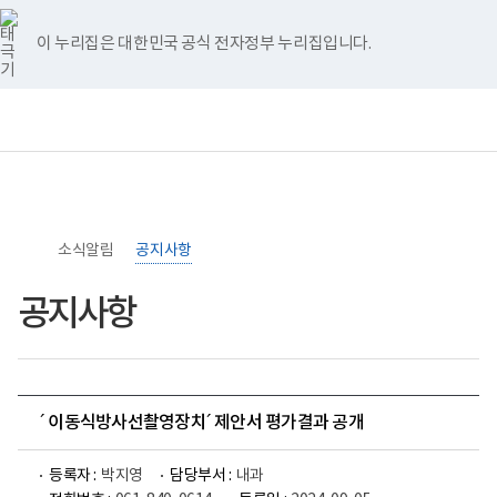
너
>
>
홈
비
767px
이 누리집은 대한민국 공식 전자정부 누리집입니다.
이
하
보
전
통
건
체
합
복
메
검
지
뉴
색
부
국
립
소
소식알림
록
공지사항
도
병
공지사항
원
로
고
´ 이동식방사선촬영장치´ 제안서 평가결과 공개
등록자 :
박지영
담당부서 :
내과