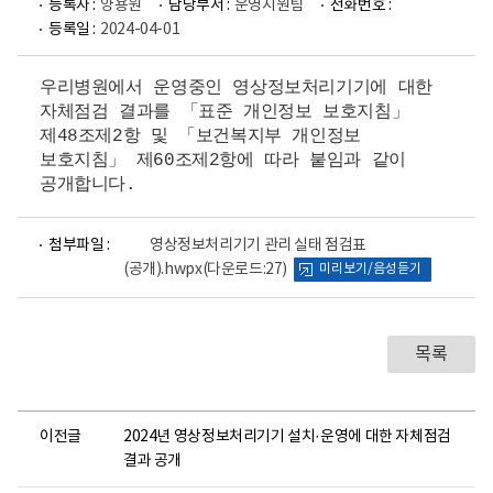
등록자 :
양용원
담당부서 :
운영지원팀
전화번호 :
등록일 :
2024-04-01
우리병원에서 운영중인 영상정보처리기기에 대한
자체점검 결과를 「표준 개인정보 보호지침」
제48조제2항 및 「보건복지부 개인정보
보호지침」 제60조제2항에 따라 붙임과 같이
공개합니다.
파
첨부파일 :
영상정보처리기기 관리 실태 점검표
일
(공개).hwpx
(다운로드:27)
미리보기/음성듣기
뷰
어
로
목록
이전글
2024년 영상정보처리기기 설치·운영에 대한 자체점검
결과 공개