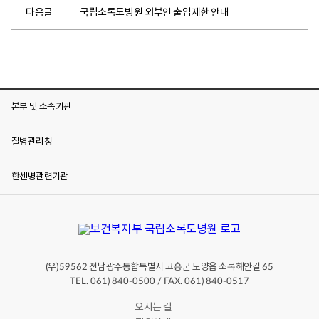
다음글
국립소록도병원 외부인 출입제한 안내
본부 및 소속기관
질병관리청
한센병관련기관
(우)
전남광주통합특별시 고흥군 도양읍 소록해안길
59562
65
TEL. 061) 840-0500 / FAX. 061) 840-0517
오시는 길