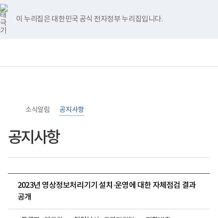
너
>
>
홈
비
767px
이 누리집은 대한민국 공식 전자정부 누리집입니다.
이
하
보
전
통
건
체
합
복
메
검
지
뉴
색
부
국
립
소
소식알림
록
공지사항
도
병
공지사항
원
로
고
2023년 영상정보처리기기 설치·운영에 대한 자체점검 결과
공개