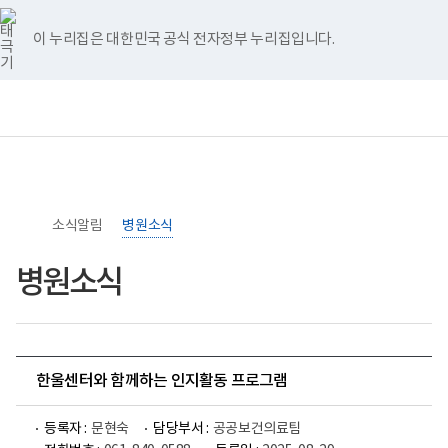
너
>
>
홈
비
767px
이 누리집은 대한민국 공식 전자정부 누리집입니다.
이
하
보
전
통
건
체
합
복
메
검
지
뉴
색
부
국
립
소
소식알림
록
병원소식
도
병
병원소식
원
로
고
한울센터와 함께하는 인지활동 프로그램
등록자 :
문현숙
담당부서 :
공공보건의료팀