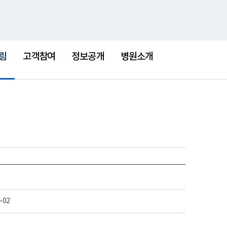
통
검
한센병박물관
새
합
색
창
검
색
림
고객참여
정보공개
병원소개
-02