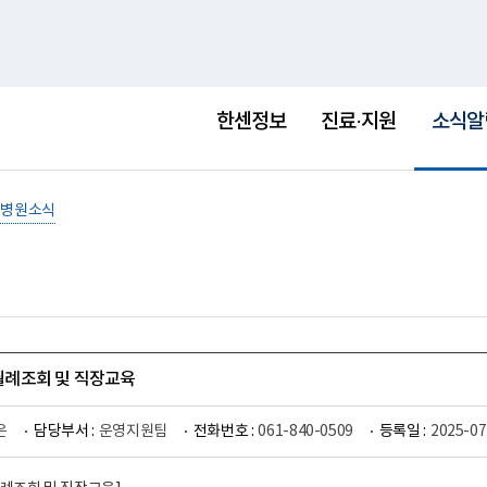
홈
사이트맵
English
새
창
선
택
한센정보
진료·지원
소식알
됨
병원소식
 월례조회 및 직장교육
은
담당부서 :
운영지원팀
전화번호 :
061-840-0509
등록일 :
2025-07