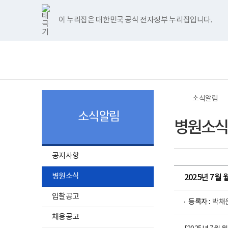
너
>
>
한
파
pdf
플
홈
비
글
워
뷰
래
1180px
뷰
포
어
시
이 누리집은 대한민국 공식 전자정부 누리집입니다.
주메뉴 바로가기
보건복지부 홈페이지
이
어
인
프
뷰
상
프
트
로
어
보
전
로
뷰
그
프
건
체
그
어
램
로
복
메
램
프
다
그
지
뉴
다
로
운
램
부
운
그
로
다
국
로
램
드
운
립
드
다
로
소
소식알림
운
드
록
로
도
소식알림
드
병
병원소식
원
로
고
공지사항
병원소식
2025년 7월
입찰공고
등록자 :
박채
채용공고