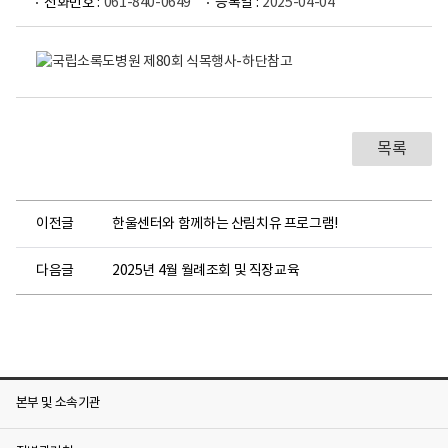
전화번호 :
061-840-0649
등록일 :
2025-04-04
국
립
소
록
도
병
원
제
목록
8
0
회
식
이전글
한울센터와 함께하는 산림치유 프로그램!
목
행
사
다음글
2025년 4월 월례조회 및 직장교육
2
0
2
5
.
4
.
3
본부 및 소속기관
.
1