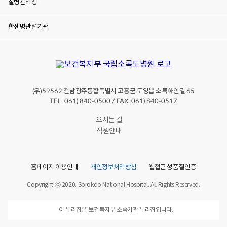
3
질병관리청
:
3
0
한센병관련기관
국
립
소
록
도
병
원
(우)
전남광주통합특별시 고흥군 도양읍 소록해안길
59562
65
전
TEL. 061) 840-0500 / FAX. 061) 840-0517
직
원
오시는 길
이
참
직원안내
여
하
여
행
홈페이지 이용안내
개인정보처리방침
웹접근성 품질인증
사
를
Copyright ⓒ 2020. Sorokdo National Hospital. All Rights Reserved.
진
행
하
이 누리집은 보건복지부 소속기관 누리집입니다.
였
습