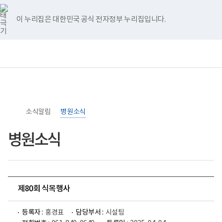
너
>
>
홈
비
767px
이 누리집은 대한민국 공식 전자정부 누리집입니다.
이
하
보
전
통
건
체
합
복
메
검
지
뉴
색
부
국
립
소
소식알림
록
병원소식
도
병
병원소식
원
로
고
제80회 식목행사
등록자 :
홍경표
담당부서 :
시설팀