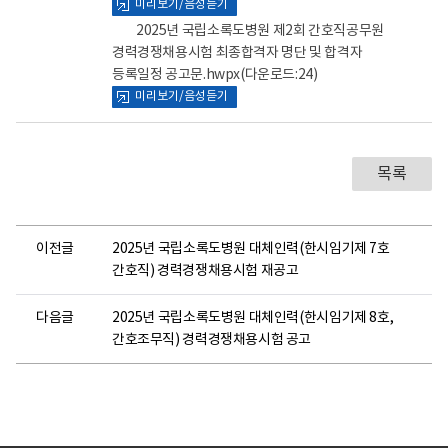
로
로
미리보기/음성듣기
2025년 국립소록도병원 제2회 간호직공무원
경력경쟁채용시험 최종합격자 명단 및 합격자
등록일정 공고문.hwpx
(다운로드:24)
미리보기/음성듣기
목록
이전글
2025년 국립소록도병원 대체인력(한시임기제 7호
간호직) 경력경쟁채용시험 재공고
다음글
2025년 국립소록도병원 대체인력(한시임기제 8호,
간호조무직) 경력경쟁채용시험 공고