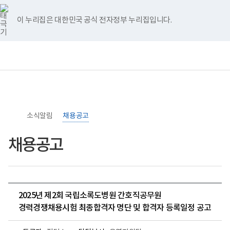
너
>
>
홈
비
767px
이 누리집은 대한민국 공식 전자정부 누리집입니다.
이
하
보
전
통
건
체
합
복
메
검
지
뉴
색
부
국
립
소
소식알림
록
채용공고
도
병
채용공고
원
로
고
2025년 제2회 국립소록도병원 간호직공무원
경력경쟁채용시험 최종합격자 명단 및 합격자 등록일정 공고