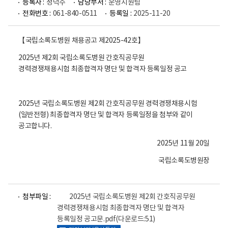
등록자 :
정덕수
담당부서 :
운영지원팀
전화번호 :
061-840-0511
등록일 :
2025-11-20
【국립소록도병원 채용공고 제2025-42호】
2025년 제2회 국립소록도병원 간호직공무원
경력경쟁채용시험 최종합격자 명단 및 합격자 등록일정 공고
2025년 국립소록도병원 제2회 간호직공무원 경력경쟁채용시험
(일반전형) 최종합격자 명단 및 합격자 등록일정을 첨부와 같이
공고합니다.
2025년 11월 20일
국립소록도병원장
파
파
첨부파일 :
2025년 국립소록도병원 제2회 간호직공무원
일
일
경력경쟁채용시험 최종합격자 명단 및 합격자
뷰
뷰
등록일정 공고문.pdf
(다운로드:51)
어
어