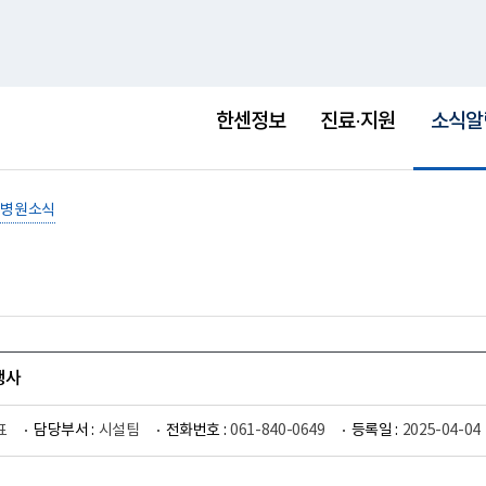
홈
사이트맵
English
새
창
선
택
한센정보
진료·지원
소식알
됨
병원소식
행사
표
담당부서 :
시설팀
전화번호 :
061-840-0649
등록일 :
2025-04-04