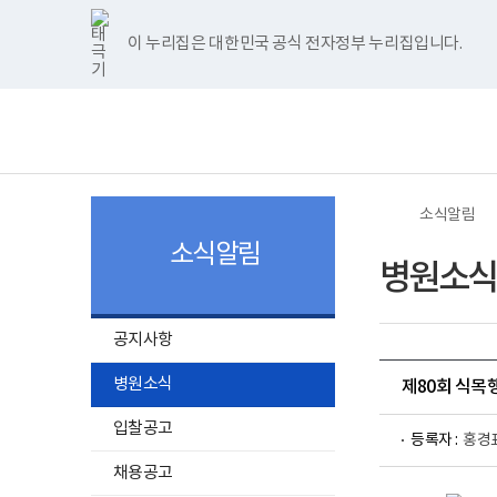
너
>
>
한
파
pdf
플
홈
비
글
워
뷰
래
1180px
뷰
포
어
시
이 누리집은 대한민국 공식 전자정부 누리집입니다.
주메뉴 바로가기
보건복지부 홈페이지
이
어
인
프
뷰
상
프
트
로
어
보
전
로
뷰
그
프
건
체
그
어
램
로
복
메
램
프
다
그
지
뉴
다
로
운
램
부
운
그
로
다
국
로
램
드
운
립
드
다
로
소
소식알림
운
드
록
로
도
소식알림
드
병
병원소식
원
로
고
공지사항
병원소식
제80회 식목
입찰공고
등록자 :
홍경
채용공고
국
립