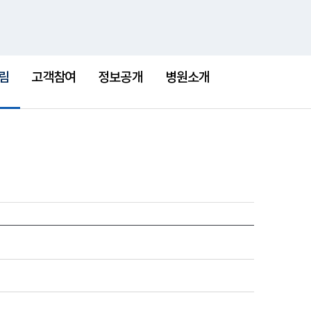
통
검
한센병박물관
새
합
색
창
검
색
림
고객참여
정보공개
병원소개