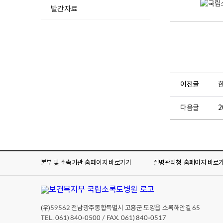
소
발간자료
록
도
병
원
제
8
0
회
식
이전글
목
행
사
다음글
2
2
0
2
5
.
4
본부 및 소속기관
홈페이지 바로가기
질병관리청
홈페이지 바로
.
3
.
1
3
:
(우)
전남광주통합특별시 고흥군 도양읍 소록해안길
59562
65
3
TEL. 061) 840-0500 / FAX. 061) 840-0517
0