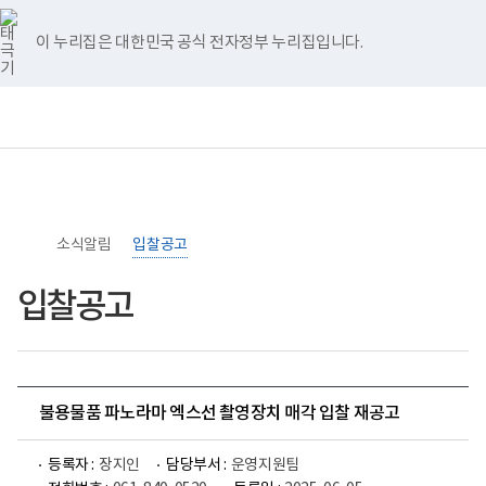
너
>
>
홈
비
767px
이 누리집은 대한민국 공식 전자정부 누리집입니다.
이
하
보
전
통
건
체
합
복
메
검
지
뉴
색
부
국
립
소
소식알림
록
입찰공고
도
병
입찰공고
원
로
고
불용물품 파노라마 엑스선 촬영장치 매각 입찰 재공고
등록자 :
장지인
담당부서 :
운영지원팀