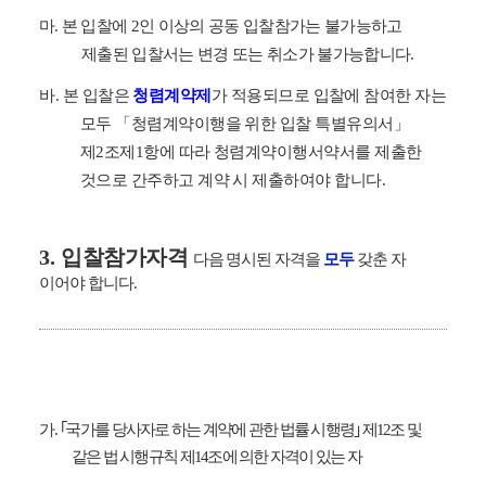
마
.
본 입찰에
2
인 이상의 공동 입찰참가는 불가능하고
제출된 입찰서는 변경 또는 취소가 불가능합니다
.
바
.
본 입찰은
청렴계약제
가 적용되므로 입찰에 참여한 자는
모두
「
청렴계약이행을 위한 입찰 특별유의서
」
제
2
조제
1
항에 따라 청렴계약이행서약서를 제출한
것으로 간주하고 계약 시 제출하여야 합니다
.
3.
입찰참가자격
다음 명시된 자격을
모두
갖춘 자
이어야 합니다
.
가
.
｢
국가를 당사자로 하는 계약에 관한 법률 시행령
｣
제
12
조 및
같은 법 시행규칙 제
14
조에 의한 자격이 있는 자