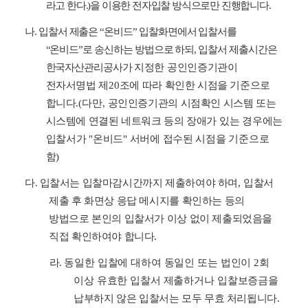
라고 한다
.)
을 이용한 전자입찰 방식으로만 진행합니다
.
나
.
입찰서 제출은
“
온비드
”
입찰화면에서 입찰서를
“
온비드
”
로 송신하는 방법으로 하되
,
입찰서 제출시간은
한국자산관리공사가
지정한 공인인증기관이
전자서명법 제
20
조에 따라 확인한 시점을 기준으로
합니다
.(
다만
,
공인인증기관의 시점확인 시스템 또는
시스템에 연결된 네트워크 등의
장애가 있는 경우에는
입찰서가
"
온비드
"
서버에 접수된 시점을 기준으로
함
)
다
.
입찰서는 입찰마감시간까지 제출하여야 하며
,
입찰서
제출 후 화면상 응답 메시지를 확인하는 등의
방법으로 본인의 입찰서가 이상 없이 제출되었음을
직접 확인하여야 합니다
.
라
.
동일한 입찰에 대하여 동일인 또는 법인이
2
회
이상 유효한 입찰서 제출하거나 입찰보증금을
납부하지 않은 입찰서는 모두 무효 처리됩니다
.