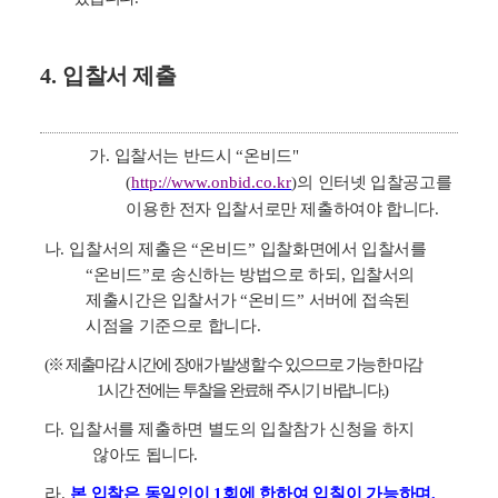
4.
입찰서 제출
가
.
입찰서는 반드시
“
온비드
"
(
http://www.onbid.co.kr
)
의 인터넷 입찰공고를
이용한 전자 입찰서로만 제출하여야 합니다
.
나
.
입찰서의 제출은
“
온비드
”
입찰화면에서 입찰서를
“
온비드
”
로 송신하는 방법으로 하되
,
입찰서의
제출시간은 입찰서가
“
온비드
”
서버에 접속된
시점을 기준으로 합니다
.
(
※
제출마감 시간에 장애가 발생할 수 있으므로 가능한 마감
1
시간 전에는 투찰을 완료해 주시기 바랍니다
.)
다
.
입찰서를 제출하면 별도의 입찰참가 신청을 하지
않아도 됩니다
.
라
.
본 입찰은 동일인이
1
회에 한하여 입칠이 가능하며
,