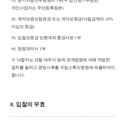
다
.
등기사항전부증명서
1
부
(
구 법인등기부등본
,
개인사업자는 주민등록등본
)
라
.
계약보증보험증권 또는 계약보증금
(
낙찰금액의
10%
이상의 현금
)
마
.
입찰보증금 반환계좌 통장사본
1
부
바
.
청렴계약서
1
부
※
낙찰자는 관할 세무서 등에 관계법령에 의해 적법한
절차를 필하고 증빙서류를 국립소록도병원에 제출하여야
합니다
.
8.
입찰의 무효