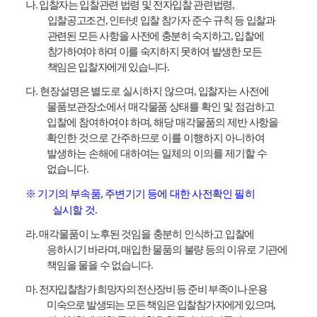
나
.
입찰자는 입찰관련 법령 및 전자입찰 관련법령
,
입찰공고조건
,
인터넷 입찰 참가자 준수 규칙 등 입찰과
관련된 모든 사항을 사전에 충분히 숙지하고
,
입찰에
참가하여야 하며 이를 숙지하지 못하여 발생한 모든
책임은 입찰자에게 있습니다
.
다
.
현장설명은 별도로 실시하지 않으며
,
입찰자는 사전에
물품보관장소에서 매각물품 상태를 확인 및 점검하고
입찰에 참여하여야 하며
,
해당 매각물품의 제반 사항을
확인한 것으로 간주하므로 이를 이행하지 아니하여
발생하는 손해에 대하여는 일체의 이의를 제기할 수
없습니다
.
※
기기의 부속품
,
주변기기 등에 대한 사전확인 필히
실시할 것
.
라
.
매각물품이 노후된 것임을 충분히 인식하고 입찰에
응하시기 바라며
,
매입한 물품의 불량 등의 이유로 기관에
책임을 물을 수 없습니다
.
마
.
전자입찰참가 희망자의 전산장비 등 준비 부족이나 운용
미숙으로 발생되는 모든 책임은 입찰참가자에게 있으며
,