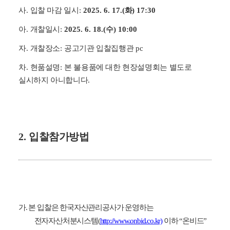
사
.
입찰 마감 일시
:
2025. 6. 17.(
화
) 17:30
아
.
개찰일시
:
2025. 6. 18.(
수
) 10:00
자
.
개찰장소
:
공고기관 입찰집행관
pc
차
.
현품설명
:
본 불용품에 대한 현장설명회는 별도로
실시하지 아니합니다
.
2.
입찰참가방법
가
.
본 입찰은 한국자산관리공사가 운영하는
전자자산처분시스템
(
http://www.onbid.co.kr)
이하
“
온비드
”