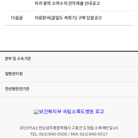
처리 용역 소액수의 견적제출 안내공고
다음글
의료장비(골밀도 측정기) 구매 입찰공고
본부 및 소속기관
질병관리청
한센병관련기관
(우)
전남광주통합특별시 고흥군 도양읍 소록해안길
59562
65
TEL. 061) 840-0500 / FAX. 061) 840-0517