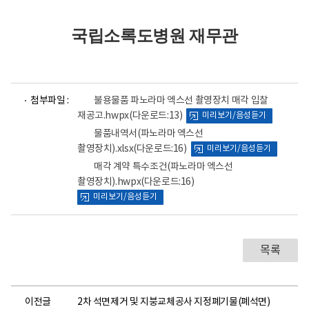
국립소록도병원 재무관
파
파
파
첨부파일 :
불용물품 파노라마 엑스선 촬영장치 매각 입찰
일
일
일
재공고.hwpx
(다운로드:13)
미리보기/음성듣기
뷰
뷰
뷰
어
어
어
물품내역서(파노라마 엑스선
로
로
로
촬영장치).xlsx
(다운로드:16)
미리보기/음성듣기
매각 계약 특수조건(파노라마 엑스선
촬영장치).hwpx
(다운로드:16)
미리보기/음성듣기
목록
이전글
2차 석면제거 및 지붕교체공사 지정폐기물(폐석면)