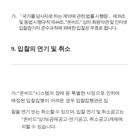
가
.
「
국가를 당사자로 하는 계약에 관한 법률 시행령
」
제
39
조
및 동법 시행규칙 제
44
조
, “
온비드
”
상의 회원약관 및 인터넷
입찰참가자 준수규칙에 위배한 입찰은 무효로 합니다
.
9.
입찰의 연기 및 취소
가
.
“
온비드
”
시스템의 장애 등 특별한 사정으로 인하여
예정된 입찰집행이 어려운 경우
입찰집행관은 입
찰을 연기 또는 취소할 수 있으며
,
입찰 연기 및 취소공고는
“
온비드
”
상의
(
공매공고
-
연기공고
,
취소공고
)
게재에
의할 수 있습니다
.