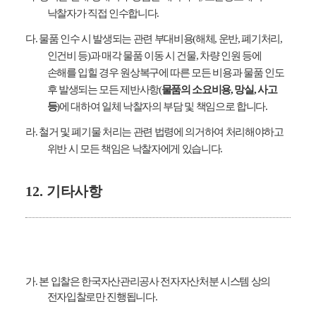
낙찰자가 직접 인수합니다
.
다
.
물품 인수 시 발생되는 관련 부대비용
(
해체
,
운반
,
폐기처리
,
인건비 등
)
과 매각 물품 이동 시 건물
,
차량 인원 등에
손해를 입힐 경우 원상복구에 따른 모든 비용과 물품 인도
후 발생되는 모든 제반사항
(
물품의 소요비용
,
망실
,
사고
등
)
에 대하여 일체 낙찰자의 부담 및 책임으로 합니다
.
라
.
철거 및 폐기물 처리는 관련 법령에 의거하여 처리해야하고
위반 시 모든 책임은 낙찰자에게 있습니다
.
12.
기타사항
가
.
본 입찰은 한국자산관리공사 전자자산처분 시스템 상의
전자입찰로만 진행됩니다
.