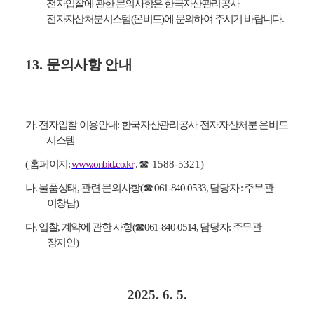
전자입찰에 관한 문의사항은 한국자산관리공사
전자자산처분시스템
(
온비드
)
에 문의하여 주시기 바랍니다
.
13.
문의사항 안내
가
.
전자입찰 이용안내
:
한국자산관리공사 전자자산처분 온비드
시스템
(
홈페이지
:
www.onbid.co.kr
.
☎
1588-5321)
나
.
물품상태
,
관련 문의사항
(
☎
061-840-0533,
담당자
:
주무관
이창남
)
다
.
입찰
,
계약에 관한 사항
(
☎
061-840-0514,
담당자
:
주무관
장지인
)
2025. 6. 5.