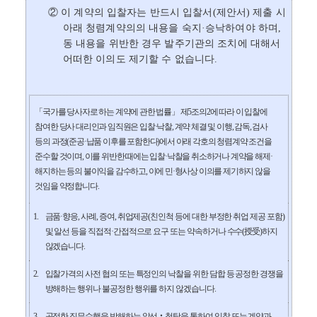
②
이 계약의 입찰자는
반드시 입찰서
(
제안서
)
제출 시
아래 청렴계약의
의
내용을 숙지
·
승낙하여야 하며
,
동 내용을 위반한 경우 발주기관의 조치에 대해서
어떠한 이의도 제기할 수 없습니다
.
「
국가를 당사자로 하는 계약에 관한 법률
」
제
5
조의
2
에 따라 이 입찰에
참여한 당사 대리인과 임직원은 입찰
·
낙찰
,
계약 체결 및 이행
,
감독
,
검사
등의 과정
(
준공
·
납품 이후를 포함한다
)
에서 아래 각호의 청렴계약 조건을
준수할 것이며
,
이를 위반한 때에는 입찰
·
낙찰을 취소하거나 계약을 해제
·
해지하는 등의 불이익을 감수하고
,
이에 민
·
형사상 이의를 제기하지 않을
것임을 약정합니다
.
1.
금품
·
향응
,
사례
,
증여
,
취업제공
(
친인척 등에 대한 부정한 취업 제공 포함
)
및 알선 등을 직접적
·
간접적으로 요구 또는 약속하거나 수수
(
授受
)
하지
않겠습니다
.
2.
입찰가격의 사전 협의 또는 특정인의 낙찰을 위한 담합 등 공정한 경쟁을
방해하는 행위나 불공정한 행위를 하지 않겠습니다
.
3.
공정한 직무수행을 방해하는 알선
‧
청탁을 통하여 입찰 또는 계약과