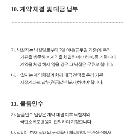
10.
계약 체결 및 대금 납부
가
.
낙찰자는 낙찰일로부터
7
일 이내
(
근무일 기준
)
에 우리
기관을 방문하여 계약을 체결하여야 하며
,
동 기한 내에
계약을 체결 하지 않을 경우 그 낙찰은 무효로 합니다
.
나
.
낙찰자는 계약체결과 함께 대금 전액을 우리 기관
지정계좌로 납부
(
현금납부 불가
)
하여야 합니다
.
11.
물품인수
가
.
물품인수 일정은 계약 체결 이후 낙찰자와
국립소록도병원이 협의하여 지정합니다
.
나
.
장비는 현재 상태의 구성품만 매각하며
,
보관장소에서