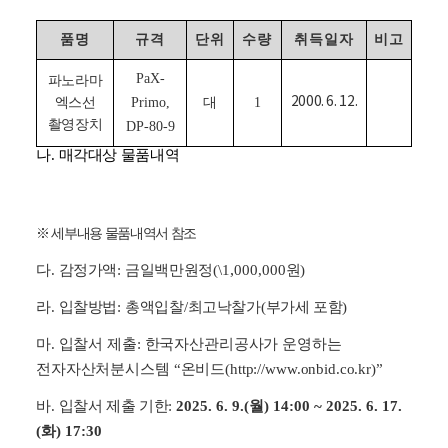
품명
규격
단위
수량
취득일자
비고
PaX-
파노라마
2000. 6. 12.
엑스선
Primo,
대
1
촬영장치
DP-80-9
나
.
매각대상 물품내역
※
세부내용 물품내역서 참조
,
다
.
감정가액
:
금일백만원정
(\1
000,000
원
)
라
.
입찰방법
:
총액입찰
/
최고낙찰가
(
부가세 포함
)
마
.
입찰서 제출
:
한국자산관리공사가 운영하는
전자자산처분시스템
“
온비드
(http://www.onbid.co.kr)”
바
.
입찰서 제출 기한
:
2025. 6. 9.(
월
) 14:00 ~ 2025. 6. 17.
(
화
) 17:30