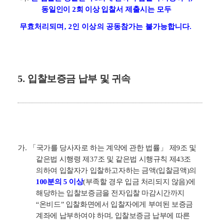
동일인이
2
회 이상 입찰서
제출시는 모두
무효처리되며
, 2
인 이상의 공동참가는 불가능합니다
.
5.
입찰보증금 납부 및 귀속
가
.
「
국가를 당사자로 하는 계약에 관한 법률
」
제
9
조 및
같은법 시행령 제
37
조 및 같은
법 시행규칙 제
43
조
의하여 입찰자가 입찰하고자하는 금액
(
입찰금액
)
의
100
분의
5
이상
(
부족할 경우 입금 처리되지 않음
)
에
해당하는 입찰보증금을 전자입찰 마감시간까지
“
온비드
”
입찰화면에서 입찰자에게 부여된 보증금
계좌에 납부하여야 하며
,
입찰보증금 납부에 따른