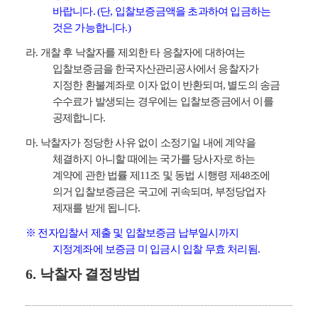
바랍니다
. (
단
,
입찰보증금액을 초과하여 입금하는
것은 가능합니다
.)
라
.
개찰 후 낙찰자를 제외한 타 응찰자에 대하여는
입찰보증금을 한국자산관리공사에서 응찰자가
지정한 환불계좌로 이자 없이 반환되며
,
별도의 송금
수수료가 발생되는 경우에는 입찰보증금에서 이를
공제합니다
.
마
.
낙찰자가 정당한 사유 없이 소정기일 내에 계약을
체결하지 아니할 때에는 국가를 당사자로 하는
계약에 관한 법률 제
11
조 및 동법 시행령 제
48
조에
의거 입찰보증금은 국고에 귀속되며
,
부정당업자
제재를 받게 됩니다
.
※
전자입찰서 제출 및 입찰보증금 납부일시까지
지정계좌에 보증금 미 입금시 입찰 무효 처리됨
.
6.
낙찰자 결정방법