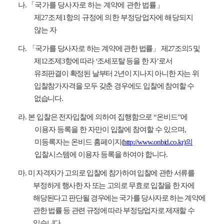
나
.
「
국가를 당사자로 하는 계약에 관한 법률
」
제
27
조제
1
항의 규정에 의한 부정당업자에 해당되지
않는 자
다
.
「
국가를 당사자로 하는 계약에 관한 법률
」
제
27
조의
5
및
제
12
조제
3
항에 따라
‘
조세포탈 등을 한 자
’
로서
유죄판결이 확정된 날부터
2
년이 지나지 아니한 자는 위
입찰참가자격을 모두 갖춘 경우에도 입찰에 참여할 수
없습니다
.
라
.
본 입찰은 전자입찰에 의하여 집행함으로
“
온비드
”
에
이용자 등록을 한 자만이 입찰에 참여할 수 있으며
,
미등록자는 온비드 홈페이지
(
http://www.onbid.co.kr)
의
입찰시스템에 이용자 등록을 하여야 합니다
.
마
.
미 자격자가 고의로 입찰에 참가하여 입찰에 관한 서류를
부정하게 행사한 자 또는 고의로 무효로 입찰을 한 자에
해당된다고 판단될 경우에는 국가를 당사자로 하는 계약에
관한 법률 등 관련 규정에 따라 부정당업자로 제재할 수
있습니다
.