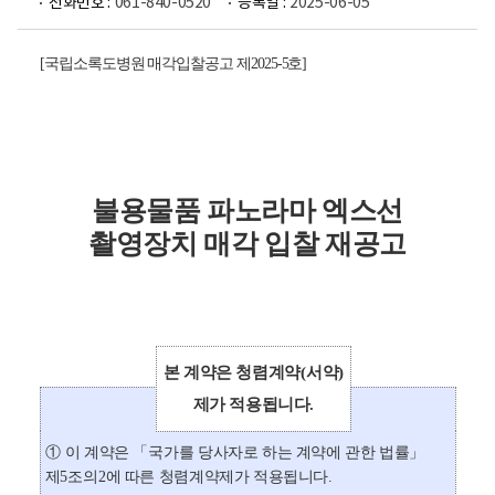
전화번호 :
061-840-0520
등록일 :
2025-06-05
[
국립소록도병원 매각입찰공고 제
2025-5
호
]
불용물품 파노라마 엑스선
촬영장치 매각 입찰 재공고
본 계약은 청렴계약
(
서약
)
제가 적용됩니다
.
①
이 계약은
「
국가를 당사자로 하는 계약에 관한 법률
」
제
5
조의
2
에 따른 청렴계약제가 적용됩니다
.