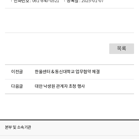
전화번호 :
061-840-0521
등록일 :
2025-01-07
목록
이전글
한울센터 & 동신대학교 업무협약 체결
다음글
대만 낙생원 관계자 초청 행사
본부 및 소속기관