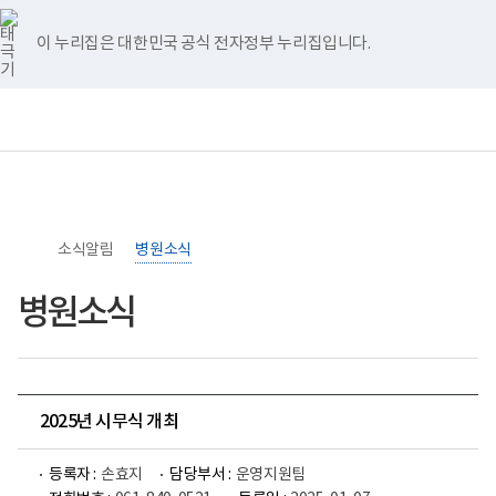
너
>
>
홈
비
767px
이 누리집은 대한민국 공식 전자정부 누리집입니다.
이
하
보
전
통
건
체
합
복
메
검
지
뉴
색
부
국
립
소
소식알림
록
병원소식
도
병
병원소식
원
로
고
2025년 시무식 개최
등록자 :
손효지
담당부서 :
운영지원팀