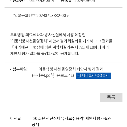
전화번호 :
061-840-0614
등록일 :
2024-09-05
〈입찰공고번호 20240723332-00＞
우리병원 의료부 내과 방사선실에서 사용 예정인
'이동식방사선촬영장치' 제안서 평가위원회를 개최하고 그 결과를
「계약예규」 협상에 의한 계약체결기준 제 7조 제 10항에 따라
제안서 평가 결과를 붙임과 같이 공개합니다.
파
첨부파일 :
이동식 방사선 촬영장치 제안서 평가 결과
일
(공개용).pdf
(다운로드:41)
미리보기/음성듣기
뷰
어
로
목록
이전글
´2025년 전산장비 유지보수 용역´ 제안서 평가결과
공개