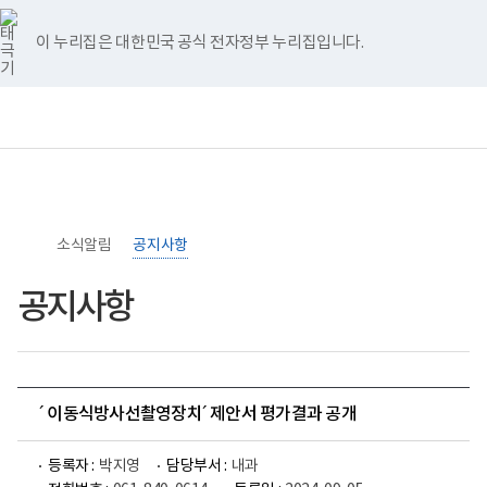
너
>
>
홈
비
767px
이 누리집은 대한민국 공식 전자정부 누리집입니다.
이
하
보
전
통
건
체
합
복
메
검
지
뉴
색
부
국
립
소
소식알림
록
공지사항
도
병
공지사항
원
로
고
´ 이동식방사선촬영장치´ 제안서 평가결과 공개
등록자 :
박지영
담당부서 :
내과