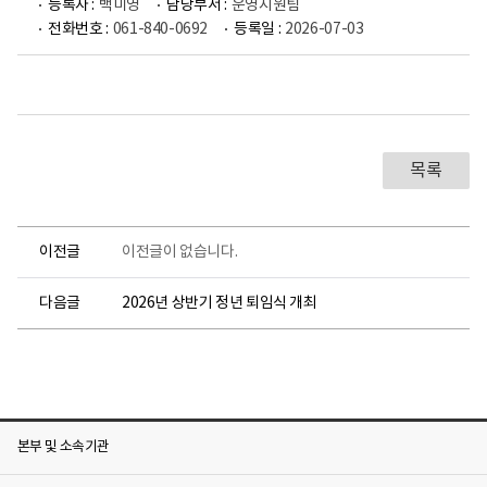
등록자 :
백미영
담당부서 :
운영지원팀
전화번호 :
061-840-0692
등록일 :
2026-07-03
목록
이전글
이전글이 없습니다.
다음글
2026년 상반기 정년 퇴임식 개최
본부 및 소속기관