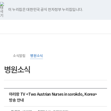
너
>
>
홈
비
767px
이 누리집은 대한민국 공식 전자정부 누리집입니다.
이
하
보
전
통
건
체
합
복
메
검
지
뉴
색
부
국
립
소
소식알림
록
병원소식
도
병
병원소식
원
로
고
아리랑 TV <Two Austrian Nurses in sorokdo, Korea>
방송 안내