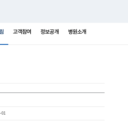
통
검
한센병박물관
새
합
색
창
검
색
림
고객참여
정보공개
병원소개
-01