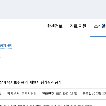
홈
사이트맵
English
새
창
선
택
한센정보
진료·지원
소식알
됨
공지사항
전산장비 유지보수 용역´ 제안서 평가결과 공개
철
담당부서 :
운영지원팀
전화번호 :
061-840-0528
등록일 :
2025-12