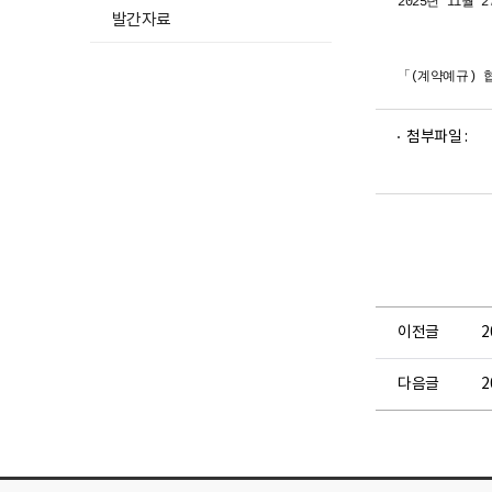
2025년 11월
발간자료
「(계약예규) 
파
파
첨부파일 :
일
일
뷰
뷰
어
어
로
로
이전글
다음글
2