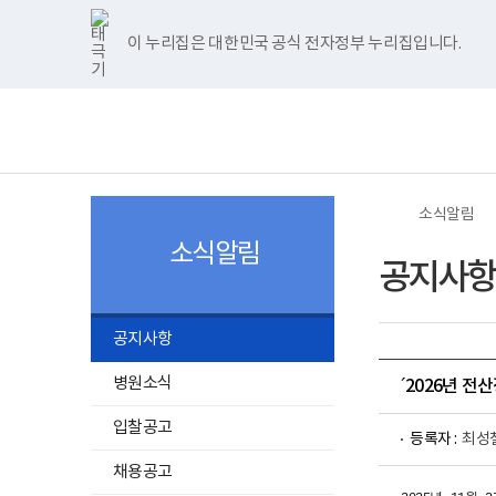
너
>
>
한
파
pdf
플
홈
비
글
워
뷰
래
1180px
뷰
포
어
시
이 누리집은 대한민국 공식 전자정부 누리집입니다.
주메뉴 바로가기
보건복지부 홈페이지
이
어
인
프
뷰
상
프
트
로
어
보
전
로
뷰
그
프
건
체
그
어
램
로
복
메
램
프
다
그
지
뉴
다
로
운
램
부
운
그
로
다
국
로
램
드
운
립
드
다
로
소
소식알림
운
드
록
로
도
소식알림
드
병
공지사항
원
로
고
공지사항
병원소식
´2026년 
입찰공고
등록자 :
최성
채용공고