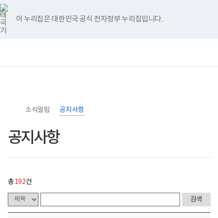
너
>
>
공
홈
처
이
다
끝
비
지
767px
사
이 누리집은 대한민국 공식 전자정부 누리집입니다.
이
항
음
전
음
페
하
게
시
페
페
페
이
보
전
통
물
건
체
합
목
이
이
이
지
복
메
검
록
지
뉴
색
-
부
지
지
지
이
번
국
호,
립
제
이
이
이
동
소
목,
소식알림
록
공지사항
작
동
동
동
도
성
병
자,
공지사항
원
등
로
록
고
일,
첨
부,
조
총
192
건
회
수
내
용
이