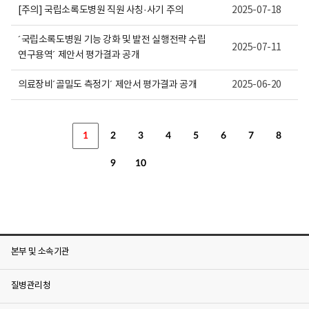
[주의] 국립소록도병원 직원 사칭·사기 주의
2025-07-18
´국립소록도병원 기능 강화 및 발전 실행전략 수립
2025-07-11
연구용역´ 제안서 평가결과 공개
의료장비´골밀도 측정기´ 제안서 평가결과 공개
2025-06-20
1
2
3
4
5
6
7
8
9
10
본부 및 소속기관
질병관리청