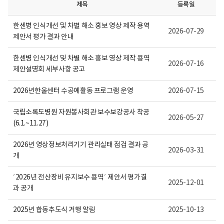
보
제목
등록일
여
집
한센병 인식개선 및 차별 해소 홍보 영상 제작 용역
니
2026-07-29
다.
제안서 평가 결과 안내
한센병 인식개선 및 차별 해소 홍보 영상 제작 용역
2026-07-16
제안설명회 세부사항 공고
2026년한울센터 수공예활동 프로그램 운영
2026-07-15
국립소록도병원 자원봉사회관 보수보강공사 착공
2026-05-27
(6.1.~11.27)
2026년 영상정보처리기기 관리실태 점검 결과 공
2026-03-31
개
´2026년 전산장비 유지보수 용역´ 제안서 평가결
2025-12-01
과 공개
2025년 합동추도식 거행 알림
2025-10-13