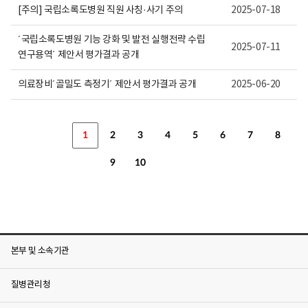
[주의] 국립소록도병원 직원 사칭·사기 주의
2025-07-18
´국립소록도병원 기능 강화 및 발전 실행전략 수립
2025-07-11
연구용역´ 제안서 평가결과 공개
의료장비´골밀도 측정기´ 제안서 평가결과 공개
2025-06-20
1
2
3
4
5
6
7
8
9
10
본부 및 소속기관
질병관리청