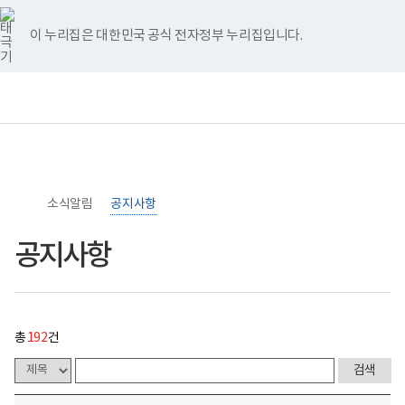
너
>
>
공
홈
처
이
다
끝
비
지
767px
사
이 누리집은 대한민국 공식 전자정부 누리집입니다.
이
항
음
전
음
페
하
게
시
페
페
페
이
보
전
통
물
건
체
합
목
이
이
이
지
복
메
검
록
지
뉴
색
-
부
지
지
지
이
번
국
호,
립
제
이
이
이
동
소
목,
소식알림
록
공지사항
작
동
동
동
도
성
병
자,
공지사항
원
등
로
록
고
일,
첨
부,
조
총
192
건
회
수
내
용
이