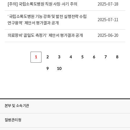
[주의] 국립소록도병원 직원 사칭·사기 주의
2025-07-18
´국립소록도병원 기능 강화 및 발전 실행전략 수립
2025-07-11
연구용역´ 제안서 평가결과 공개
의료장비´골밀도 측정기´ 제안서 평가결과 공개
2025-06-20
1
2
3
4
5
6
7
8
9
10
본부 및 소속기관
질병관리청