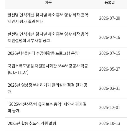
보
제목
등록일
여
집
한센병 인식개선 및 차별 해소 홍보 영상 제작 용역
니
2026-07-29
다.
제안서 평가 결과 안내
한센병 인식개선 및 차별 해소 홍보 영상 제작 용역
2026-07-16
제안설명회 세부사항 공고
2026년한울센터 수공예활동 프로그램 운영
2026-07-15
국립소록도병원 자원봉사회관 보수보강공사 착공
2026-05-27
(6.1.~11.27)
2026년 영상정보처리기기 관리실태 점검 결과 공
2026-03-31
개
´2026년 전산장비 유지보수 용역´ 제안서 평가결
2025-12-01
과 공개
2025년 합동추도식 거행 알림
2025-10-13