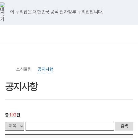
너
>
>
공
홈
처
이
다
끝
비
지
767px
사
이 누리집은 대한민국 공식 전자정부 누리집입니다.
이
항
음
전
음
페
하
게
시
페
페
페
이
보
전
통
물
건
체
합
목
이
이
이
지
복
메
검
록
지
뉴
색
-
부
지
지
지
이
번
국
호,
립
제
이
이
이
동
소
목,
소식알림
록
공지사항
작
동
동
동
도
성
병
자,
공지사항
원
등
로
록
고
일,
첨
부,
조
총
192
건
회
수
내
용
이