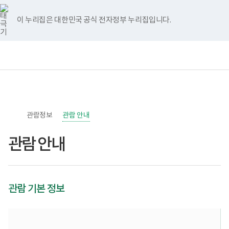
너
>
>
본
본
페
유
인
홈
비
문
문
이
튜
스
767px
시
종
스
브
타
이 누리집은 대한민국 공식 전자정부 누리집입니다.
이
작
료
북
그
하
램
보
전
통
건
체
합
복
메
검
지
뉴
색
부
국
립
소
관람정보
록
관람 안내
도
병
관람 안내
원
한
센
병
박
물
관람 기본 정보
관
로
고