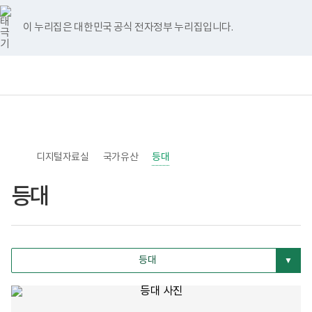
너
>
>
>
본
등
등
국
본
페
유
인
홈
비
문
대
대
가
문
이
튜
스
767px
시
국
유
종
스
브
타
이 누리집은 대한민국 공식 전자정부 누리집입니다.
이
작
가
산
료
북
그
하
유
정
램
산
보
보
전
통
정
표
건
체
합
보
:
복
메
검
국
지
뉴
색
가
부
유
국
산
립
명,
소
구
디지털자료실
록
국가유산
등대
분,
도
지
병
정
등대
원
번
한
호,
센
분
병
류,
박
수
물
량
관
등대
면
로
적,
고
지
정
(등