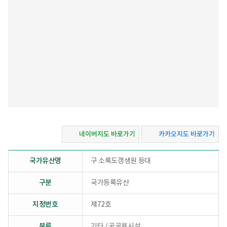
록)
일,
소
재
지,
등
록
사
유
로
구
성
네이버지도 바로가기
카카오지도 바로가기
국가유산명
구 소록도갱생원 등대
구분
국가등록유산
지정번호
제72호
분류
기타 / 공공용시설