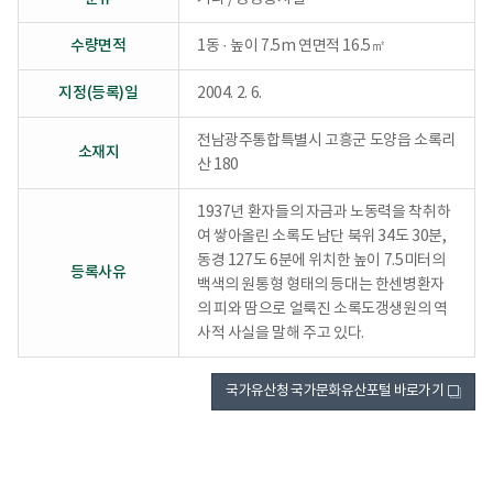
수량면적
1동 · 높이 7.5m 연면적 16.5㎡
지정(등록)일
2004. 2. 6.
전남광주통합특별시 고흥군 도양읍 소록리
소재지
산 180
1937년 환자들의 자금과 노동력을 착취하
여 쌓아올린 소록도 남단 북위 34도 30분,
동경 127도 6분에 위치한 높이 7.5미터의
등록사유
백색의 원통형 형태의 등대는 한센병환자
의 피와 땀으로 얼룩진 소록도갱생원의 역
사적 사실을 말해 주고 있다.
국가유산청 국가문화유산포털 바로가기
새
창