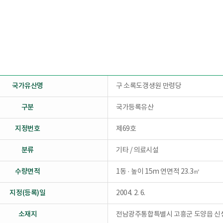
국가유산명
구 소록도갱생원 만령당
구분
국가등록유산
지정번호
제69호
분류
기타 / 의료시설
수량면적
1동 · 높이 15m 연면적 23.3㎡
지정(등록)일
2004. 2. 6.
소재지
전남광주통합특별시 고흥군 도양읍 신생리