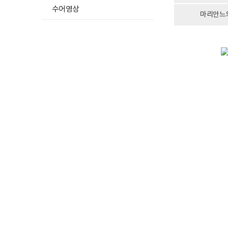
록)
수어영상
일,
마리안느
소
재
지,
등
록
사
유
로
구
성