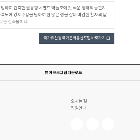
모방하여 건축한 원통형 시멘트 벽돌조에 갓 씌운 형태의 동판지
소록도에 강제수용을 당하여 한 많은 생을 살다 마감한 환자의 납
갖춘 건축물이다.
국가유산청 국가문화유산포털 바로가기
새
창
뷰어 프로그램 다운로드
오시는 길
직원안내