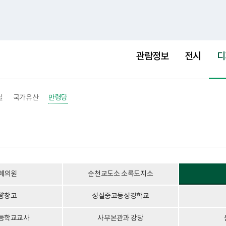
홈
사이트맵
Englis
선
택
관람정보
전시
디
됨
실
국가유산
만령당
혜의원
순천교도소 소록도지소
량창고
성실중고등성경학교
등학교교사
사무본관과 강당