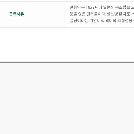
만령당은 1937년에 일본의 목조탑을 
등록사유
붕을 얹은 건축물이다. 한센병 환자로 
골당이라는 기념비적 의미와 조형성을 