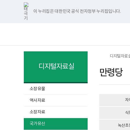
너
>
>
>
본
만
만
국
본
한
파
pdf
페
유
인
홈
비
문
령
령
가
문
글
워
뷰
이
튜
스
1180px
시
당
당
유
종
뷰
포
어
스
브
타
이 누리집은 대한민국 공식 전자정부 누리집입니다.
주메뉴 바로가기
보건복지부 홈페이지
이
작
국
산
료
어
인
프
북
그
상
가
정
프
트
로
램
보
전
유
보
로
뷰
그
건
체
산
표
그
어
램
복
메
정
:
램
프
다
지
뉴
보
국
다
로
운
부
가
운
그
로
국
유
로
램
드
립
산
드
다
소
디지털자료
명,
운
록
구
로
도
디지털자료실
분,
드
병
만령당
지
원
정
한
번
센
호,
병
소장유물
분
박
류,
물
열
수
자
역사자료
관
량
기
로
면
열
고
소장자료
식
적,
기
지
정
국가유산
녹산초
(등