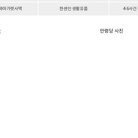
와마가렛사택
한센인 생활유품
4·6사건