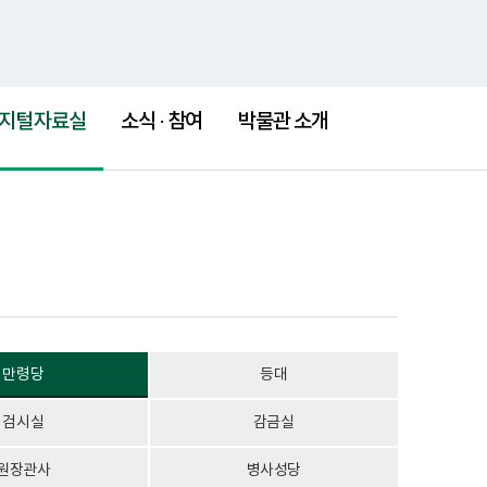
통
검
h
국립소록도병원
새
새
합
색
창
창
검
색
지털자료실
소식 · 참여
박물관 소개
만령당
등대
검시실
감금실
원장관사
병사성당