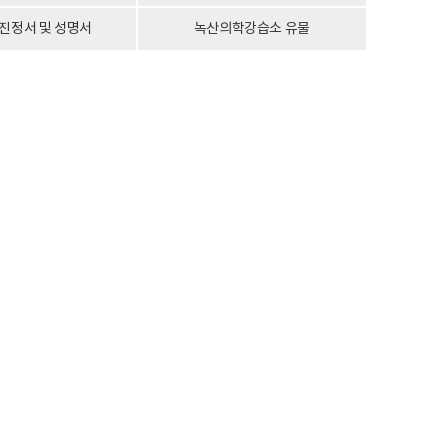
 진정서 및 성명서
녹산의학강습소 유물