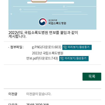
2022년도 국립소록도병원 연보를 붙임과 같이
게시합니다.
파
파
첨부파일 :
g.PNG
(다운로드:603)
미리보기/음성듣기
일
일
뷰
뷰
2022년 국립소록도병원
어
어
연보.pdf
(다운로드:743)
미리보기/음성듣기
로
로
목록
이전글
이전글이 없습니다.