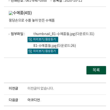
전화번호 :
061-840-0500
등록일 :
2020-10-12
몽당손으로 수를 놓아 만든 수예품
파
파
첨부파일 :
thumbnail_81-수예품들.jpg
(다운로드:31)
일
일
미리보기/음성듣기
뷰
뷰
어
어
81-수예품들.jpg
(다운로드:26)
로
로
미리보기/음성듣기
목록
이전글
이전글이 없습니다.
다음글
아코디언