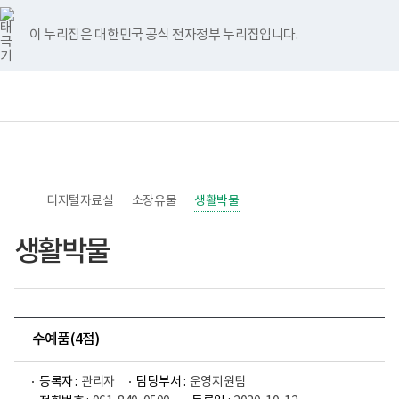
너
>
>
>
페
유
인
홈
비
이
튜
스
767px
스
브
타
이 누리집은 대한민국 공식 전자정부 누리집입니다.
이
북
그
하
램
보
전
통
건
체
합
복
메
검
지
뉴
색
부
국
립
소
디지털자료실
록
소장유물
생활박물
도
병
생활박물
원
한
센
병
박
물
관
수예품(4점)
로
고
등록자 :
관리자
담당부서 :
운영지원팀