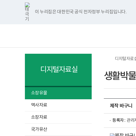
너
>
>
>
한
파
pdf
페
유
인
홈
비
글
워
뷰
이
튜
스
1180px
뷰
포
어
스
브
타
이 누리집은 대한민국 공식 전자정부 누리집입니다.
주메뉴 바로가기
보건복지부 홈페이지
이
어
인
프
북
그
상
프
트
로
램
보
전
로
뷰
그
건
체
그
어
램
복
메
램
프
다
지
뉴
다
로
운
부
운
그
로
국
로
램
드
립
드
다
소
디지털자료
운
록
로
도
디지털자료실
드
병
생활박물
원
한
센
병
소장유물
박
물
열
역사자료
관
제작 바구니
기
로
열
고
소장자료
등록자 :
관리
기
국가유산