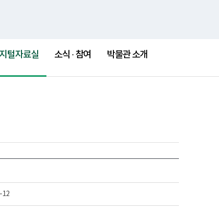
통
검
h
국립소록도병원
새
새
합
색
창
창
검
색
지털자료실
소식 · 참여
박물관 소개
-12