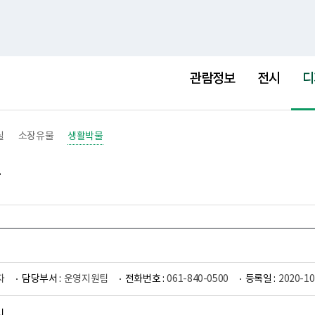
홈
사이트맵
Englis
선
택
관람정보
전시
디
됨
실
소장유물
생활박물
자
담당부서 :
운영지원팀
전화번호 :
061-840-0500
등록일 :
2020-10