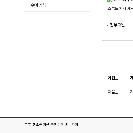
수어영상
소록도에서 제
파
파
첨부파일 :
일
일
뷰
뷰
어
어
로
로
이전글
다음글
본부 및 소속기관
홈페이지 바로가기