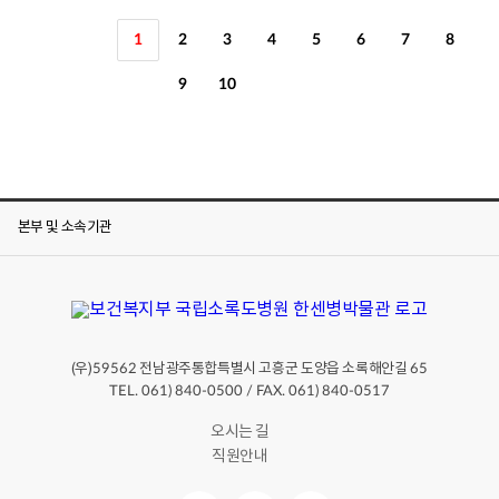
1
2
3
4
5
6
7
8
9
10
본부 및 소속기관
(우)
전남광주통합특별시 고흥군 도양읍 소록해안길
59562
65
TEL. 061) 840-0500 / FAX. 061) 840-0517
오시는 길
직원안내