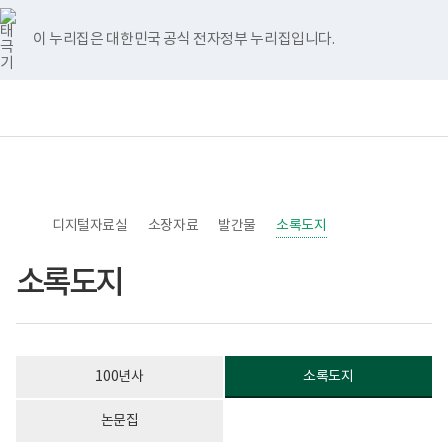
너
>
>
>
>
페
유
인
홈
처
이
다
끝
비
이
튜
스
767px
스
브
타
이 누리집은 대한민국 공식 전자정부 누리집입니다.
이
음
전
음
페
북
그
하
램
페
페
페
이
보
전
통
건
체
합
이
이
이
지
복
메
검
지
뉴
색
부
지
지
지
이
국
립
이
이
이
동
소
디지털자료실
록
소장자료
발간물
소록도지
동
동
동
도
병
소록도지
원
한
센
병
박
물
관
100년사
소록도지
로
고
논문집