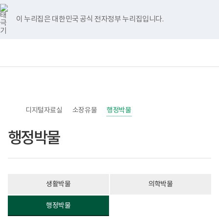
너
>
>
>
페
유
인
홈
비
이
튜
스
767px
스
브
타
이 누리집은 대한민국 공식 전자정부 누리집입니다.
이
북
그
하
램
보
전
통
건
체
합
복
메
검
지
뉴
색
부
국
립
소
디지털자료실
록
소장유물
행정박물
도
병
행정박물
원
한
센
병
박
물
관
생활박물
의학박물
로
고
행정박물