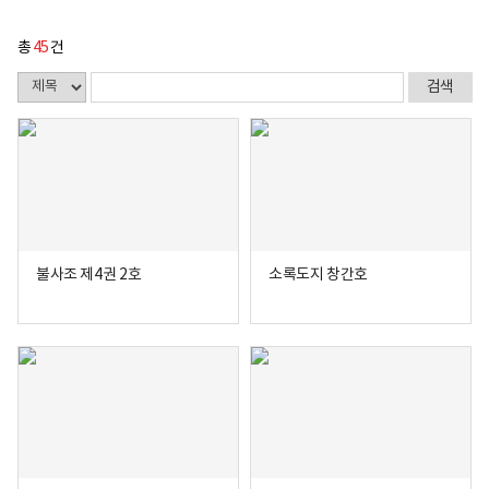
총
45
건
불사조 제4권 2호
소록도지 창간호