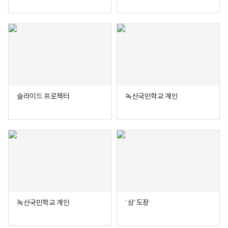
슬라이드 프로젝터
녹산국민학교 계인
녹산국민학교 계인
´상´도장