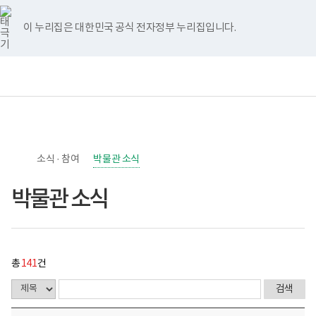
너
>
>
박
페
유
인
홈
처
이
다
끝
비
물
이
튜
스
767px
관
스
브
타
이 누리집은 대한민국 공식 전자정부 누리집입니다.
이
소
음
전
음
페
북
그
하
식
램
게
페
페
페
이
보
전
통
시
건
체
합
물
이
이
이
지
복
메
검
목
지
뉴
색
록
부
지
지
지
이
-
국
번
립
호,
이
이
이
동
소
제
소식 · 참여
록
박물관 소식
목,
동
동
동
도
작
병
성
박물관 소식
원
자,
한
등
센
록
병
일,
박
첨
물
부,
관
총
141
건
조
로
회
고
수
내
용