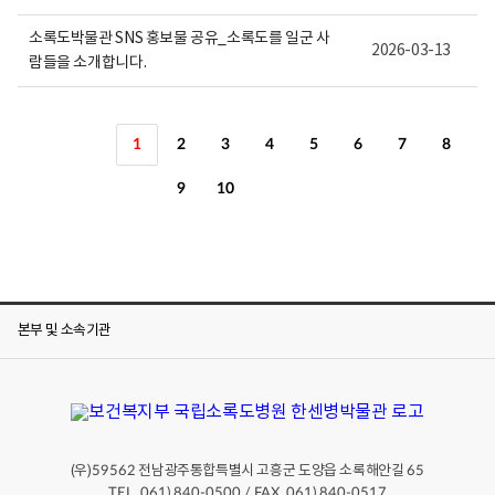
소록도박물관 SNS 홍보물 공유_소록도를 일군 사
2026-03-13
람들을 소개합니다.
1
2
3
4
5
6
7
8
9
10
본부 및 소속기관
(우)
전남광주통합특별시 고흥군 도양읍 소록해안길
59562
65
TEL. 061) 840-0500 / FAX. 061) 840-0517